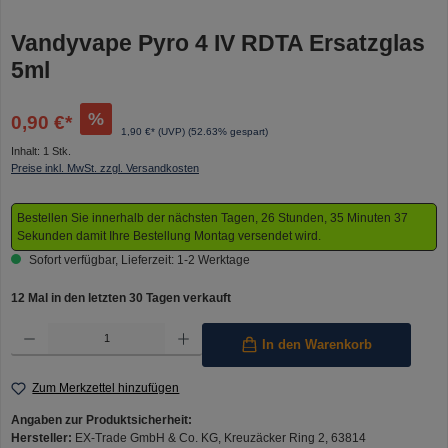
Vandyvape Pyro 4 IV RDTA Ersatzglas
5ml
%
0,90 €*
1,90 €* (UVP)
(52.63% gespart)
Inhalt:
1 Stk.
Preise inkl. MwSt. zzgl. Versandkosten
Bestellen Sie innerhalb der nächsten Tagen, 26 Stunden, 35 Minuten 37
Sekunden damit Ihre Bestellung Montag versendet wird.
Sofort verfügbar, Lieferzeit: 1-2 Werktage
12 Mal in den letzten 30 Tagen verkauft
Produkt Anzahl: Gib den gewünschten Wert ein oder benutze die Schaltflächen um die Anzahl 
In den Warenkorb
Zum Merkzettel hinzufügen
Angaben zur Produktsicherheit:
Hersteller:
EX-Trade GmbH & Co. KG, Kreuzäcker Ring 2, 63814