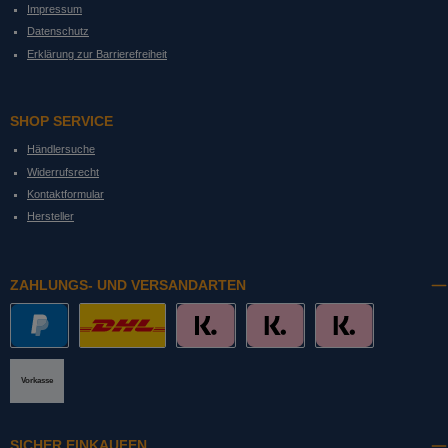
Impressum
Datenschutz
Erklärung zur Barrierefreiheit
SHOP SERVICE
Händlersuche
Widerrufsrecht
Kontaktformular
Hersteller
ZAHLUNGS- UND VERSANDARTEN
PayPal
DHL mit Altersprüfung
Slice it. (Ratenkauf)
Pay now. (Sofort Überweisung, Lastschrift
Pay later. (Rechnung)
Vorkasse
SICHER EINKAUFEN