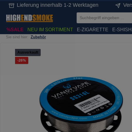
Lieferung innerhalb 1-2 Werktagen
Ver
springen
Zur Hauptnavigation springen
%SALE
NEU IM SORTIMENT
E-ZIGARETTE
E-SHIS
Sie sind hier:
Zubehör
Bildergalerie überspringen
Ausverkauft
Rabatt
-26%