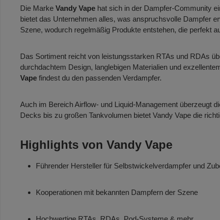
Die Marke
Vandy Vape
hat sich in der Dampfer-Community e
bietet das Unternehmen alles, was anspruchsvolle Dampfer er
Szene, wodurch regelmäßig Produkte entstehen, die perfekt a
Das Sortiment reicht von leistungsstarken RTAs und RDAs übe
durchdachtem Design, langlebigen Materialien und exzellente
Vape
findest du den passenden Verdampfer.
Auch im Bereich Airflow- und Liquid-Management überzeugt die
Decks bis zu großen Tankvolumen bietet Vandy Vape die richtig
Highlights von Vandy Vape
Führender Hersteller für Selbstwickelverdampfer und Zub
Kooperationen mit bekannten Dampfern der Szene
Hochwertige RTAs, RDAs, Pod-Systeme & mehr