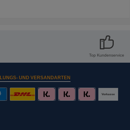
Top Kundenservice
LUNGS- UND VERSANDARTEN
Vorkasse
al
DHL mit Altersprüfung
Slice it. (Ratenkauf)
Pay now. (Sofort Überweisung, Lastschr
Pay later. (Rechnung)