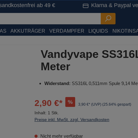
sandkostenfrei ab 49 €
Klarna & Paypal ve
HAS
AKKUTRÄGER
VERDAMPFER
LIQUIDS
NIKOTINSA
Vandyvape SS316L
Meter
Widerstand:
SS316L 0,511mm Spule 9,14 Me
2,90 €*
%
3,90 €* (UVP)
(25.64% gespart)
Inhalt:
1 Stk.
Preise inkl. MwSt. zzgl. Versandkosten
Nicht mehr verfügbar