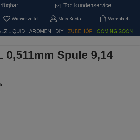
rfügbar
Top Kundenservice
Du hast 0 Produkte auf dem Merkzettel
Wunschzettel
Mein Konto
Warenkorb
LZ LIQUID
AROMEN
DIY
ZUBEHÖR
COMING SOON
 0,511mm Spule 9,14
ter