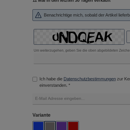
11 Mal in den letzten 30 Tagen verkauft
Benachrichtige mich, sobald der Artikel lieferba
Um weiterzugehen, geben Sie die oben abgebildeten Zeiche
Ich habe die
Datenschutzbestimmungen
zur Ke
einverstanden. *
auswählen
Variante
Blue
Grey
Purple
Red