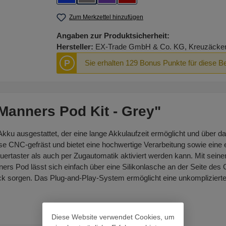
Zum Merkzettel hinzufügen
Angaben zur Produktsicherheit:
Hersteller:
EX-Trade GmbH & Co. KG, Kreuzäcker R
P
Sie erhalten 129 Bonus Punkte für diese B
Manners Pod Kit - Grey"
ku ausgestattet, der eine lange Akkulaufzeit ermöglicht und über da
e CNC-gefräst und bietet eine hochwertige Verarbeitung sowie eine e
rtaster als auch per Zugautomatik aktiviert werden kann. Mit seinem
rs Pod lässt sich einfach über eine Silikonlasche an der Seite des 
mack sorgen. Das Plug-and-Play-System ermöglicht eine unkompliziert
Diese Website verwendet Cookies, um