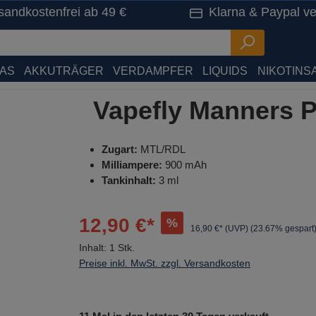
sandkostenfrei ab 49 €
Klarna & Paypal ve
HAS
AKKUTRÄGER
VERDAMPFER
LIQUIDS
NIKOTINSA
Vapefly Manners P
Zugart:
MTL/RDL
Milliampere:
900 mAh
Tankinhalt:
3 ml
12,90 €*
%
16,90 €* (UVP)
(23.67% gespart
Inhalt:
1 Stk.
Preise inkl. MwSt. zzgl. Versandkosten