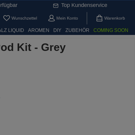
rfügbar
Top Kundenservice
Du hast 0 Produkte auf dem Merkzettel
Wunschzettel
Mein Konto
Warenkorb
LZ LIQUID
AROMEN
DIY
ZUBEHÖR
COMING SOON
od Kit - Grey
)