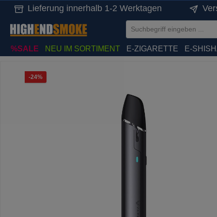
Lieferung innerhalb 1-2 Werktagen
Ver
springen
Zur Hauptnavigation springen
%SALE
NEU IM SORTIMENT
E-ZIGARETTE
E-SHIS
Bildergalerie überspringen
Rabatt
-24%