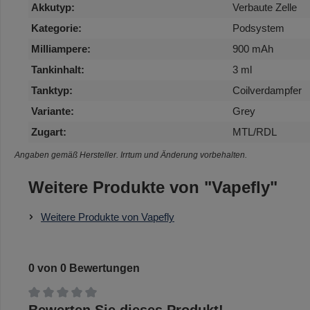
Akkutyp:
Verbaute Zelle
Kategorie:
Podsystem
Milliampere:
900 mAh
Tankinhalt:
3 ml
Tanktyp:
Coilverdampfer
Variante:
Grey
Zugart:
MTL/RDL
Angaben gemäß Hersteller. Irrtum und Änderung vorbehalten.
Weitere Produkte von "Vapefly"
Weitere Produkte von Vapefly
0 von 0 Bewertungen
Durchschnittliche Bewertung von 0 von 5 Sternen