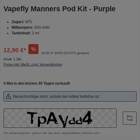
Vapefly Manners Pod Kit - Purple
Zugart:
MTL
Milliampere:
650 mAh
Tankinhalt:
2 ml
%
12,90 €*
16,90 €* (UVP)
(23.67% gespart)
Inhalt:
1 Stk.
Preise inkl. MwSt. zzgl. Versandkosten
4 Mal in den letzten 30 Tagen verkauft
Benachrichtige mich, sobald der Artikel lieferbar ist.
Um weiterzugehen, geben Sie die oben abgebildeten Zeichen ein
*