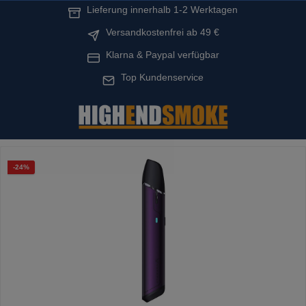
Lieferung innerhalb 1-2 Werktagen
alt springen
Versandkostenfrei ab 49 €
Klarna & Paypal verfügbar
Top Kundenservice
Bildergalerie überspringen
Rabatt
-24%