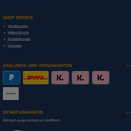
SHOP SERVICE
Händlersuche
Widerrufsrecht
Kontaktformular
Hersteller
ZAHLUNGS- UND VERSANDARTEN
PayPal
DHL mit Altersprüfung
Slice it. (Ratenkauf)
Pay now. (Sofort Überweisung, Lastschrift
Pay later. (Rechnung)
Vorkasse
SICHER EINKAUFEN
Mehrfach ausgezeichnet und zertifiziert!