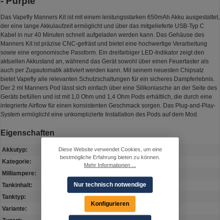
- Purple"
Das Vapefly Manners Kit ist mit einem leistungsstarken 650mAh Akku ausgestattet,
der eine lange Akkulaufzeit ermöglicht und über das mitgelieferte USB-Typ C
Kabel in nur 40 Minuten schnell aufgeladen werden kann. Das Gehäuse des
Manners Kit ist präzise CNC-gefräst und bietet eine hochwertige Verarbeitung
sowie eine ergonomische Passform. Ein dreifarbiger LED-Indikator zeigt den
aktuellen Akkustand an, während das Gerät sowohl über einen Feuertaster als
auch per Zugautomatik aktiviert werden kann. Mit seinem neuesten Chipsatz
bietet Vapefly alle relevanten Schutzschaltungen für ein sicheres Dampferlebnis.
Der 2 ml Manners Pod lässt sich einfach über eine Silikonlasche an der Seite des
Geräts befüllen und ist mit 1,0 Ohm und 1,4 Ohm Pods erhältlich, die durch eine
integrierte Airflow für einen konsistenten Geschmack sorgen. Das Plug-and-Play-
System ermöglicht eine unkomplizierte Installation des Pods auf dem Mod.
Eigenschaften
Diese Website verwendet Cookies, um eine
Akkutyp:
Verbaute Zelle
bestmögliche Erfahrung bieten zu können.
Kategorie:
Podsystem
Mehr Informationen ...
Milliampere:
650 mAh
Nur technisch notwendige
Tankinhalt:
2 ml
Tanktyp:
Pod
Konfigurieren
Variante:
Purple