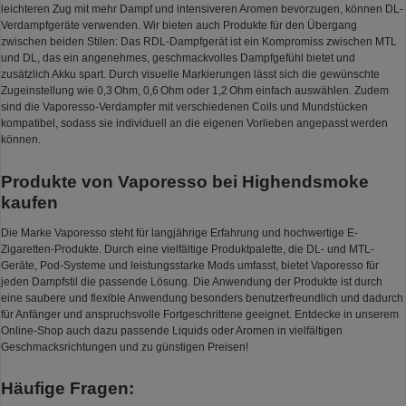
leichteren Zug mit mehr Dampf und intensiveren Aromen bevorzugen, können DL-
Verdampfgeräte verwenden. Wir bieten auch Produkte für den Übergang
zwischen beiden Stilen: Das RDL-Dampfgerät ist ein Kompromiss zwischen MTL
und DL, das ein angenehmes, geschmackvolles Dampfgefühl bietet und
zusätzlich Akku spart. Durch visuelle Markierungen lässt sich die gewünschte
Zugeinstellung wie 0,3 Ohm, 0,6 Ohm oder 1,2 Ohm einfach auswählen. Zudem
sind die Vaporesso-Verdampfer mit verschiedenen Coils und Mundstücken
kompatibel, sodass sie individuell an die eigenen Vorlieben angepasst werden
können.
Produkte von Vaporesso bei Highendsmoke
kaufen
Die Marke Vaporesso steht für langjährige Erfahrung und hochwertige E-
Zigaretten-Produkte. Durch eine vielfältige Produktpalette, die DL- und MTL-
Geräte, Pod-Systeme und leistungsstarke Mods umfasst, bietet Vaporesso für
jeden Dampfstil die passende Lösung. Die Anwendung der Produkte ist durch
eine saubere und flexible Anwendung besonders benutzerfreundlich und dadurch
für Anfänger und anspruchsvolle Fortgeschrittene geeignet. Entdecke in unserem
Online-Shop auch dazu passende Liquids oder Aromen in vielfältigen
Geschmacksrichtungen und zu günstigen Preisen!
Häufige Fragen: