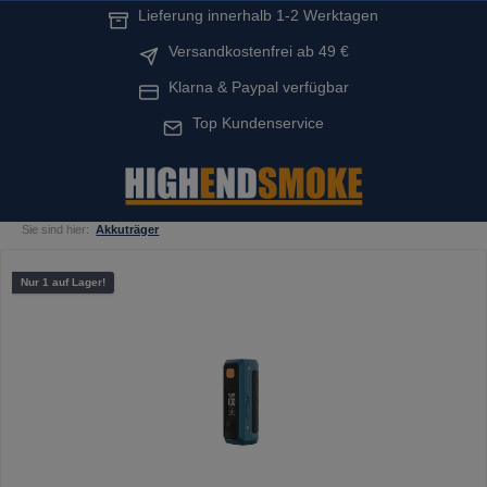
Lieferung innerhalb 1-2 Werktagen
alt springen
Versandkostenfrei ab 49 €
Klarna & Paypal verfügbar
Top Kundenservice
Sie sind hier:
Akkuträger
Bildergalerie überspringen
Nur 1 auf Lager!