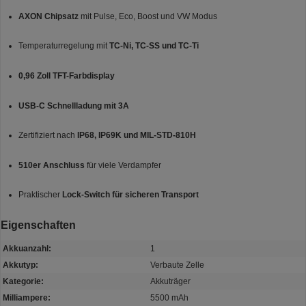
AXON Chipsatz
mit Pulse, Eco, Boost und VW Modus
Temperaturregelung mit
TC-Ni, TC-SS und TC-Ti
0,96 Zoll TFT-Farbdisplay
USB-C Schnellladung mit 3A
Zertifiziert nach
IP68, IP69K und MIL-STD-810H
510er Anschluss
für viele Verdampfer
Praktischer
Lock-Switch für sicheren Transport
Eigenschaften
Akkuanzahl:
1
Akkutyp:
Verbaute Zelle
Kategorie:
Akkuträger
Milliampere:
5500 mAh