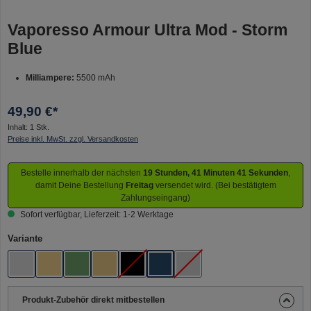
Vaporesso Armour Ultra Mod - Storm
Blue
Milliampere:
5500 mAh
49,90 €*
Inhalt:
1 Stk.
Preise inkl. MwSt. zzgl. Versandkosten
Bestelle innerhalb der nächsten
19 Stunden, 41 Minuten 40 Sekunden
,
damit Deine Bestellung
Freitag
versendet wird. (Bei bestätigtem
Zahlungseingang)
Sofort verfügbar, Lieferzeit: 1-2 Werktage
auswählen
Variante
Camo Silver
Dune Gold
Emerald Green
Light Pink
Obsidian Black
Storm Blue
Titanium Silver
(Diese Option ist zurzeit nicht verfügbar.)
(Diese Option ist zurzeit nicht verfüg
Produkt-Zubehör direkt mitbestellen