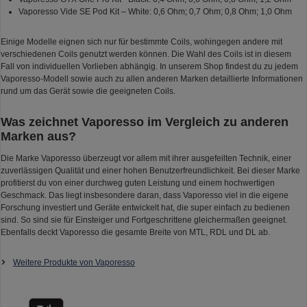
Vaporesso Vide SE Pod Kit – White: 0,6 Ohm; 0,7 Ohm; 0,8 Ohm; 1,0 Ohm
Einige Modelle eignen sich nur für bestimmte Coils, wohingegen andere mit
verschiedenen Coils genutzt werden können. Die Wahl des Coils ist in diesem
Fall von individuellen Vorlieben abhängig. In unserem Shop findest du zu jedem
Vaporesso-Modell sowie auch zu allen anderen Marken detaillierte Informationen
rund um das Gerät sowie die geeigneten Coils.
Was zeichnet Vaporesso im Vergleich zu anderen
Marken aus?
Die Marke Vaporesso überzeugt vor allem mit ihrer ausgefeilten Technik, einer
zuverlässigen Qualität und einer hohen Benutzerfreundlichkeit. Bei dieser Marke
profitierst du von einer durchweg guten Leistung und einem hochwertigen
Geschmack. Das liegt insbesondere daran, dass Vaporesso viel in die eigene
Forschung investiert und Geräte entwickelt hat, die super einfach zu bedienen
sind. So sind sie für Einsteiger und Fortgeschrittene gleichermaßen geeignet.
Ebenfalls deckt Vaporesso die gesamte Breite von MTL, RDL und DL ab.
Weitere Produkte von Vaporesso