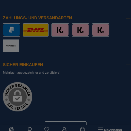
ZAHLUNGS- UND VERSANDARTEN
PayPal
DHL mit Altersprüfung
Slice it. (Ratenkauf)
Pay now. (Sofort Überweisung, Lastschrift
Pay later. (Rechnung)
Vorkasse
SICHER EINKAUFEN
Mehrfach ausgezeichnet und zertifiziert!
Bestellung widerrufen
Du hast 0 Produkte auf dem Merkzettel
Navigation