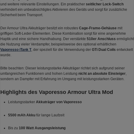
und weitere relevante Einstellungen. Ein praktischer
seitlicher Lock-Switch
verhindert ein unbeabsichtigtes Aktivieren des Geräts und sorgt für zusätzliche
Sicherheit beim Transport.
Der Armour Ultra Akkuträger besitzt ein robustes
Cage-Frame-Gehäuse
mit
griffigen Soft-Leder-Elementen. Diese Kombination sorgt für eine angenehme
Haptik und eine sichere Handhabung. Der verstärkte
510er Anschluss
ermöglicht
die Nutzung vieler Verdampfer, beispielsweise des optional erhältlichen
Vaporesso iTank T
, der speziell für die Verwendung der
GTi Dual Coils
entwickelt
wurde.
Bitte beachten: Dieser leistungsstarke Akkuträger richtet sich aufgrund seiner
umfangreichen Funktionen und hohen Leistung
nicht an absolute Einsteiger
,
sondern an Dampfer mit Erfahrung im Umgang mit leistungsstarken Geräten.
Highlights des Vaporesso Armour Ultra Mod
Leistungsstarker
Akkuträger von Vaporesso
5500 mAh Akku
für lange Laufzeit
Bis zu
100 Watt Ausgangsleistung