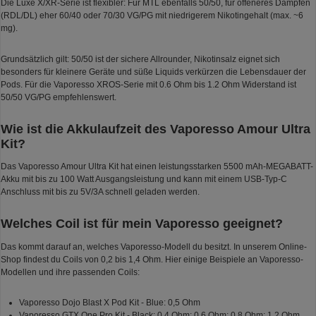
Die Luxe X/XR-Serie ist flexibler: Für MTL ebenfalls 50/50, für offeneres Dampfen
(RDL/DL) eher 60/40 oder 70/30 VG/PG mit niedrigerem Nikotingehalt (max. ~6
mg).
Grundsätzlich gilt: 50/50 ist der sichere Allrounder, Nikotinsalz eignet sich
besonders für kleinere Geräte und süße Liquids verkürzen die Lebensdauer der
Pods. Für die Vaporesso XROS-Serie mit 0.6 Ohm bis 1.2 Ohm Widerstand ist
50/50 VG/PG empfehlenswert.
Wie ist die Akkulaufzeit des Vaporesso Amour Ultra
Kit?
Das Vaporesso Amour Ultra Kit hat einen leistungsstarken 5500 mAh-MEGABATT-
Akku mit bis zu 100 Watt Ausgangsleistung und kann mit einem USB-Typ-C
Anschluss mit bis zu 5V/3A schnell geladen werden.
Welches Coil ist für mein Vaporesso geeignet?
Das kommt darauf an, welches Vaporesso-Modell du besitzt. In unserem Online-
Shop findest du Coils von 0,2 bis 1,4 Ohm. Hier einige Beispiele an Vaporesso-
Modellen und ihre passenden Coils:
Vaporesso Dojo Blast X Pod Kit - Blue: 0,5 Ohm
Vaporesso GTX One Pro Kit - Black: 0,4 Ohm; 0,6 Ohm; 0,8 Ohm; 1,2 Ohm