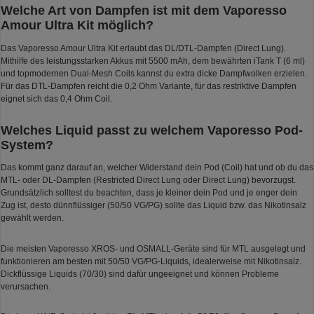
Welche Art von Dampfen ist mit dem Vaporesso
Amour Ultra Kit möglich?
Das Vaporesso Amour Ultra Kit erlaubt das DL/DTL-Dampfen (Direct Lung).
Mithilfe des leistungsstarken Akkus mit 5500 mAh, dem bewährten iTank T (6 ml)
und topmodernen Dual-Mesh Coils kannst du extra dicke Dampfwolken erzielen.
Für das DTL-Dampfen reicht die 0,2 Ohm Variante, für das restriktive Dampfen
eignet sich das 0,4 Ohm Coil.
Welches Liquid passt zu welchem Vaporesso Pod-
System?
Das kommt ganz darauf an, welcher Widerstand dein Pod (Coil) hat und ob du das
MTL- oder DL-Dampfen (Restricted Direct Lung oder Direct Lung) bevorzugst.
Grundsätzlich solltest du beachten, dass je kleiner dein Pod und je enger dein
Zug ist, desto dünnflüssiger (50/50 VG/PG) sollte das Liquid bzw. das Nikotinsalz
gewählt werden.
Die meisten Vaporesso XROS- und OSMALL-Geräte sind für MTL ausgelegt und
funktionieren am besten mit 50/50 VG/PG-Liquids, idealerweise mit Nikotinsalz.
Dickflüssige Liquids (70/30) sind dafür ungeeignet und können Probleme
verursachen.