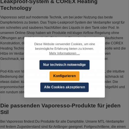
Leakproof-System & COREX Heating
Technology
Vaporesso setzt auf modernste Technik, um bei jeder Nutzung das beste
Dampferlebnis zu bieten. Das Triple-Leakproof-System der Verdampfer sorgt für
ein schnelles und sauberes Nachfüllen des Liquids in den Tank oder Pod. In
unserem Online-Shop haben wir Produkte mit kluger Airflow-Regelung ohne
Öffnungen an der Unterseite für Dich parat. Diese besitzen eine auslaufsichere
Konstruktion, die dafür sorgt, dass das Liquid im Tank bleibt. Durch die COREX
Diese Website verwendet Cookies, um eine
Heating Technology mit Morph-Mesh-Struktur und spezieller Baumwolle wird die
bestmögliche Erfahrung bieten zu können.
Mehr Informationen ...
Hitze im Verdampfer gleichmäßig verteilt und sorgt für einen intensiven
Geschmack, weichen Dampf und eine verlängerte Coil-Lebensdauer.
Nur technisch notwendige
Pod-Kits von Vaporesso überzeugen durch eine starke Akkulaufzeit, die intuitive
Konfigurieren
Bedienung der Touch-Tasten und vielseitige Designs. Für jeden Geschmack ist
etwas dabei: klassisches Schwarz, bunte Farben oder auffällige Muster. Die
ergonomischen Formen sorgen außerdem für ein angenehmes Handgefühl und
Alle Cookies akzeptieren
ein rundum stimmiges Dampferlebnis.
Die passenden Vaporesso-Produkte für jeden
Stil
Bei Vaporesso findest Du Produkte für alle Dampfstile. Unsere MTL-Verdampfer
mit festem Zugwiderstand sind für Anfänger geeignet. Fortgeschrittene, die einen