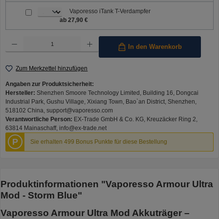
Vaporesso iTank T-Verdampfer
ab 27,90 €
Produkt Anzahl: Gib den gewünschten Wert ein oder benutze die Schaltflächen um die Anzahl 
In den Warenkorb
Zum Merkzettel hinzufügen
Angaben zur Produktsicherheit:
Hersteller:
Shenzhen Smoore Technology Limited, Building 16, Dongcai
Industrial Park, Gushu Village, Xixiang Town, Bao`an District, Shenzhen,
518102 China, support@vaporesso.com
Verantwortliche Person:
EX-Trade GmbH & Co. KG, Kreuzäcker Ring 2,
63814 Mainaschaff, info@ex-trade.net
P
Sie erhalten 499 Bonus Punkte für diese Bestellung
Produktinformationen "Vaporesso Armour Ultra
Mod - Storm Blue"
Vaporesso Armour Ultra Mod Akkuträger –