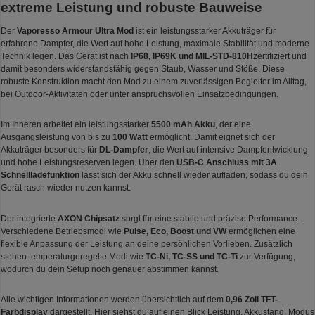
extreme Leistung und robuste Bauweise
Der
Vaporesso Armour Ultra Mod
ist ein leistungsstarker Akkuträger für
erfahrene Dampfer, die Wert auf hohe Leistung, maximale Stabilität und moderne
Technik legen. Das Gerät ist nach
IP68, IP69K und MIL-STD-810H
zertifiziert und
damit besonders widerstandsfähig gegen Staub, Wasser und Stöße. Diese
robuste Konstruktion macht den Mod zu einem zuverlässigen Begleiter im Alltag,
bei Outdoor-Aktivitäten oder unter anspruchsvollen Einsatzbedingungen.
Im Inneren arbeitet ein leistungsstarker
5500 mAh Akku
, der eine
Ausgangsleistung von bis zu
100 Watt
ermöglicht. Damit eignet sich der
Akkuträger besonders für
DL-Dampfer
, die Wert auf intensive Dampfentwicklung
und hohe Leistungsreserven legen. Über den
USB-C Anschluss mit 3A
Schnellladefunktion
lässt sich der Akku schnell wieder aufladen, sodass du dein
Gerät rasch wieder nutzen kannst.
Der integrierte
AXON Chipsatz
sorgt für eine stabile und präzise Performance.
Verschiedene Betriebsmodi wie
Pulse, Eco, Boost und VW
ermöglichen eine
flexible Anpassung der Leistung an deine persönlichen Vorlieben. Zusätzlich
stehen temperaturgeregelte Modi wie
TC-Ni, TC-SS und TC-Ti
zur Verfügung,
wodurch du dein Setup noch genauer abstimmen kannst.
Alle wichtigen Informationen werden übersichtlich auf dem
0,96 Zoll TFT-
Farbdisplay
dargestellt. Hier siehst du auf einen Blick Leistung, Akkustand, Modus