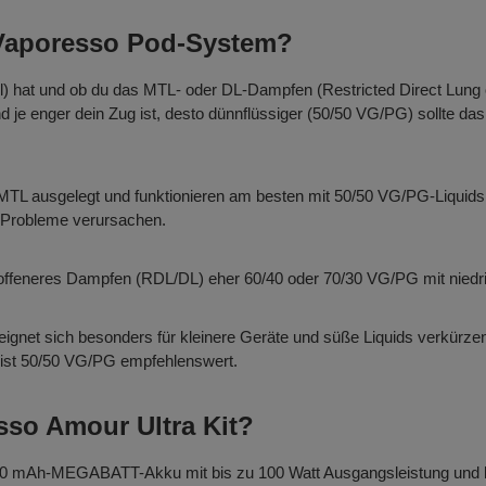
 Vaporesso Pod-System?
) hat und ob du das MTL- oder DL-Dampfen (Restricted Direct Lung 
nd je enger dein Zug ist, desto dünnflüssiger (50/50 VG/PG) sollte das
 ausgelegt und funktionieren am besten mit 50/50 VG/PG-Liquids, i
n Probleme verursachen.
für offeneres Dampfen (RDL/DL) eher 60/40 oder 70/30 VG/PG mit nied
alz eignet sich besonders für kleinere Geräte und süße Liquids verkürz
ist 50/50 VG/PG empfehlenswert.
esso Amour Ultra Kit?
5500 mAh-MEGABATT-Akku mit bis zu 100 Watt Ausgangsleistung und