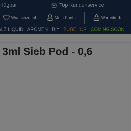
rfügbar
Top Kundenservice
Du hast 0 Produkte auf dem Merkzettel
Wunschzettel
Mein Konto
Warenkorb
LZ LIQUID
AROMEN
DIY
ZUBEHÖR
COMING SOON
3ml Sieb Pod - 0,6