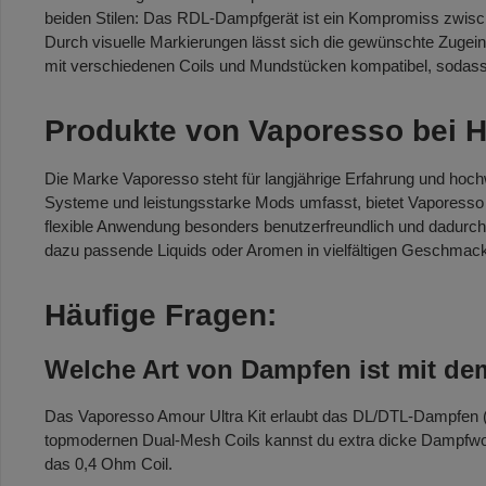
beiden Stilen: Das RDL-Dampfgerät ist ein Kompromiss zwisc
Durch visuelle Markierungen lässt sich die gewünschte Zuge
mit verschiedenen Coils und Mundstücken kompatibel, sodass s
Produkte von Vaporesso bei 
Die Marke Vaporesso steht für langjährige Erfahrung und hochw
Systeme und leistungsstarke Mods umfasst, bietet Vaporesso 
flexible Anwendung besonders benutzerfreundlich und dadurch
dazu passende Liquids oder Aromen in vielfältigen Geschmack
Häufige Fragen:
Welche Art von Dampfen ist mit de
Das Vaporesso Amour Ultra Kit erlaubt das DL/DTL-Dampfen (D
topmodernen Dual-Mesh Coils kannst du extra dicke Dampfwolk
das 0,4 Ohm Coil.