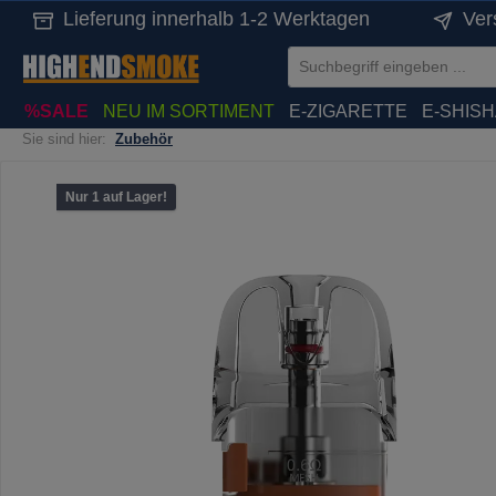
Lieferung innerhalb 1-2 Werktagen
Ver
springen
Zur Hauptnavigation springen
%SALE
NEU IM SORTIMENT
E-ZIGARETTE
E-SHIS
Sie sind hier:
Zubehör
Bildergalerie überspringen
Nur 1 auf Lager!