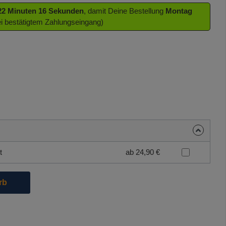
22 Minuten 15 Sekunden
, damit Deine Bestellung
Montag
ei bestätigtem Zahlungseingang)
t
ab 24,90 €
die Schaltflächen um die Anzahl zu erhöhen oder zu reduzieren.
rb