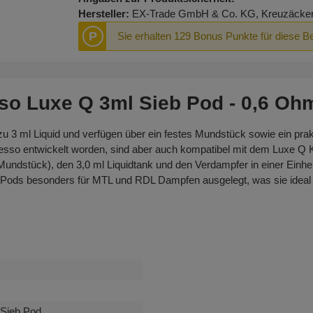
Hersteller:
EX-Trade GmbH & Co. KG, Kreuzäcker R
P
Sie erhalten 129 Bonus Punkte für diese B
so Luxe Q 3ml Sieb Pod - 0,6 Oh
 3 ml Liquid und verfügen über ein festes Mundstück sowie ein prakt
resso entwickelt worden, sind aber auch kompatibel mit dem Luxe Q
undstück), den 3,0 ml Liquidtank und den Verdampfer in einer Einheit. 
ods besonders für MTL und RDL Dampfen ausgelegt, was sie ideal f
 Sieb Pod