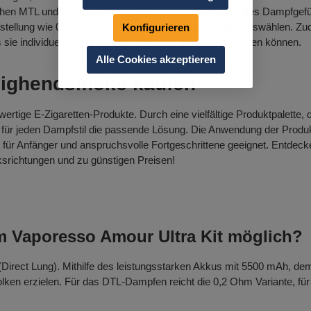
hen MTL und DL, das ein angenehmes, geschmackvolles Dampfgefühl 
instellung wie 0,3 Ohm, 0,6 Ohm oder 1,2 Ohm einfach auswählen. Z
Konfigurieren
ie individuell an die eigenen Vorlieben angepasst werden können.
Alle Cookies akzeptieren
Highendsmoke kaufen
ertige E-Zigaretten-Produkte. Durch eine vielfältige Produktpalette,
für jeden Dampfstil die passende Lösung. Die Anwendung der Produk
 für Anfänger und anspruchsvolle Fortgeschrittene geeignet. Entdec
srichtungen und zu günstigen Preisen!
m Vaporesso Amour Ultra Kit möglich?
irect Lung). Mithilfe des leistungsstarken Akkus mit 5500 mAh, dem
en erzielen. Für das DTL-Dampfen reicht die 0,2 Ohm Variante, für 