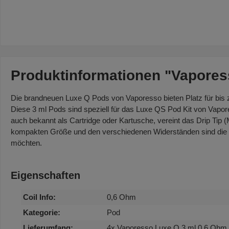
Produktinformationen "Vapores
Die brandneuen Luxe Q Pods von Vaporesso bieten Platz für bis zu
Diese 3 ml Pods sind speziell für das Luxe QS Pod Kit von Vapo
auch bekannt als Cartridge oder Kartusche, vereint das Drip Tip (M
kompakten Größe und den verschiedenen Widerständen sind die P
möchten.
Eigenschaften
Coil Info:
0,6 Ohm
Kategorie:
Pod
Lieferumfang:
4x Vaporesso Luxe Q 3 ml 0,6 Ohm