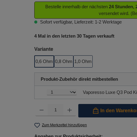
Bestelle innerhalb der nächsten
24 Stunden, 
versendet wird. (B
Sofort verfügbar, Lieferzeit: 1-2 Werktage
4 Mal in den letzten 30 Tagen verkauft
auswählen
Variante
0,6 Ohm
0,8 Ohm
1,0 Ohm
Produkt-Zubehör direkt mitbestellen
Vaporesso Luxe Q3 Pod Ki
Produkt Anzahl: Gib den gewünschten Wert ein oder benutze 
In den Warenko
Zum Merkzettel hinzufügen
Angaben zur Produktsicherheit: