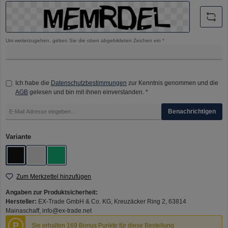
Um weiterzugehen, geben Sie die oben abgebildeten Zeichen ein
*
Ich habe die
Datenschutzbestimmungen
zur Kenntnis genommen und die
AGB
gelesen und bin mit ihnen einverstanden. *
Benachrichtigen
auswählen
Variante
Schwarz
Silber
Türkis
Zum Merkzettel hinzufügen
Angaben zur Produktsicherheit:
Hersteller:
EX-Trade GmbH & Co. KG, Kreuzäcker Ring 2, 63814
Mainaschaff, info@ex-trade.net
P
Sie erhalten 169 Bonus Punkte für diese Bestellung