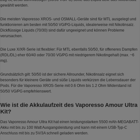
gewählt werden.
Die meisten Vaporesso XROS- und OSMALL-Geräte sind für MTL ausgelegt und
funktionieren am besten mit 50/50 VG/PG-Liquids, idealerweise mit Nikotinsalz.
Dickflüssige Liquids (70/30) sind dafür ungeeignet und können Probleme
verursachen.
Die Luxe X/XR-Serie ist flexibler: Für MTL ebenfalls 50/50, für offeneres Dampfen
(RDL/DL) eher 60/40 oder 70/30 VG/PG mit niedrigerem Nikotingehalt (max. ~6
mg).
Grundsätzlich gilt: 50/50 ist der sichere Allrounder, Nikotinsalz eignet sich
besonders für kleinere Geräte und süße Liquids verkürzen die Lebensdauer der
Pods. Für die Vaporesso XROS-Serie mit 0.6 Ohm bis 1.2 Ohm Widerstand ist
50/50 VG/PG empfehlenswert.
Wie ist die Akkulaufzeit des Vaporesso Amour Ultra
Kit?
Das Vaporesso Amour Ultra Kit hat einen leistungsstarken 5500 mAh-MEGABATT-
Akku mit bis zu 100 Watt Ausgangsleistung und kann mit einem USB-Typ-C
Anschluss mit bis zu 5V/3A schnell geladen werden.