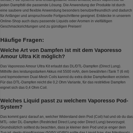
jeden Dampfstil die passende Lösung. Die Anwendung der Produkte ist durch
eine saubere und flexible Anwendung besonders benutzerfreundlich und dadurch
für Anfänger und anspruchsvolle Fortgeschrittene geeignet. Entdecke in unserem
Online-Shop auch dazu passende Liquids oder Aromen in vielfältigen
Geschmacksrichtungen und zu günstigen Preisen!
Häufige Fragen:
Welche Art von Dampfen ist mit dem Vaporesso
Amour Ultra Kit möglich?
Das Vaporesso Amour Ultra Kit erlaubt das DL/DTL-Dampfen (Direct Lung).
Mithilfe des leistungsstarken Akkus mit 5500 mAh, dem bewährten iTank T (6 ml)
und topmodernen Dual-Mesh Coils kannst du extra dicke Dampfwolken erzielen.
Für das DTL-Dampfen reicht die 0,2 Ohm Variante, für das restriktive Dampfen
eignet sich das 0,4 Ohm Coil.
Welches Liquid passt zu welchem Vaporesso Pod-
System?
Das kommt ganz darauf an, welcher Widerstand dein Pod (Coil) hat und ob du das
MTL- oder DL-Dampfen (Restricted Direct Lung oder Direct Lung) bevorzugst.
Grundsätzlich solltest du beachten, dass je kleiner dein Pod und je enger dein
Zug ist, desto dünnflüssiger (50/50 VG/PG) sollte das Liquid bzw. das Nikotinsalz