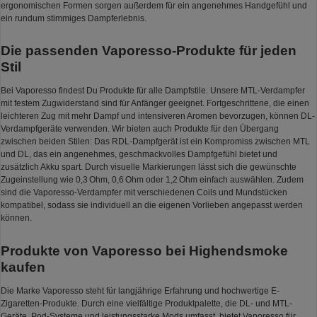
ergonomischen Formen sorgen außerdem für ein angenehmes Handgefühl und
ein rundum stimmiges Dampferlebnis.
Die passenden Vaporesso-Produkte für jeden
Stil
Bei Vaporesso findest Du Produkte für alle Dampfstile. Unsere MTL-Verdampfer
mit festem Zugwiderstand sind für Anfänger geeignet. Fortgeschrittene, die einen
leichteren Zug mit mehr Dampf und intensiveren Aromen bevorzugen, können DL-
Verdampfgeräte verwenden. Wir bieten auch Produkte für den Übergang
zwischen beiden Stilen: Das RDL-Dampfgerät ist ein Kompromiss zwischen MTL
und DL, das ein angenehmes, geschmackvolles Dampfgefühl bietet und
zusätzlich Akku spart. Durch visuelle Markierungen lässt sich die gewünschte
Zugeinstellung wie 0,3 Ohm, 0,6 Ohm oder 1,2 Ohm einfach auswählen. Zudem
sind die Vaporesso-Verdampfer mit verschiedenen Coils und Mundstücken
kompatibel, sodass sie individuell an die eigenen Vorlieben angepasst werden
können.
Produkte von Vaporesso bei Highendsmoke
kaufen
Die Marke Vaporesso steht für langjährige Erfahrung und hochwertige E-
Zigaretten-Produkte. Durch eine vielfältige Produktpalette, die DL- und MTL-
Geräte, Pod-Systeme und leistungsstarke Mods umfasst, bietet Vaporesso für