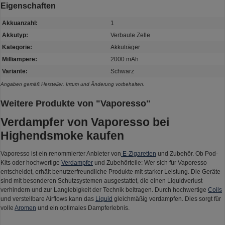
Eigenschaften
Akkuanzahl:
1
Akkutyp:
Verbaute Zelle
Kategorie:
Akkuträger
Milliampere:
2000 mAh
Variante:
Schwarz
Angaben gemäß Hersteller. Irrtum und Änderung vorbehalten.
Weitere Produkte von "Vaporesso"
Verdampfer von Vaporesso bei
Highendsmoke kaufen
Vaporesso ist ein renommierter Anbieter von
E-Zigaretten
und Zubehör. Ob Pod-
Kits oder hochwertige
Verdampfer
und Zubehörteile: Wer sich für Vaporesso
entscheidet, erhält benutzerfreundliche Produkte mit starker Leistung. Die Geräte
sind mit besonderen Schutzsystemen ausgestattet, die einen Liquidverlust
verhindern und zur Langlebigkeit der Technik beitragen. Durch hochwertige
Coils
und verstellbare Airflows kann das
Liquid
gleichmäßig verdampfen. Dies sorgt für
volle
Aromen
und ein optimales Dampferlebnis.