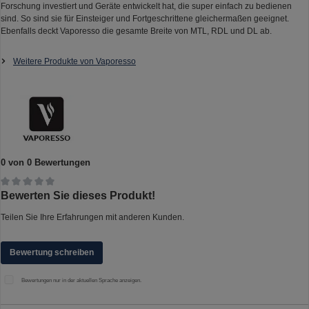
Forschung investiert und Geräte entwickelt hat, die super einfach zu bedienen
sind. So sind sie für Einsteiger und Fortgeschrittene gleichermaßen geeignet.
Ebenfalls deckt Vaporesso die gesamte Breite von MTL, RDL und DL ab.
Weitere Produkte von Vaporesso
0 von 0 Bewertungen
Durchschnittliche Bewertung von 0 von 5 Sternen
Bewerten Sie dieses Produkt!
Teilen Sie Ihre Erfahrungen mit anderen Kunden.
Bewertung schreiben
Bewertungen nur in der aktuellen Sprache anzeigen.