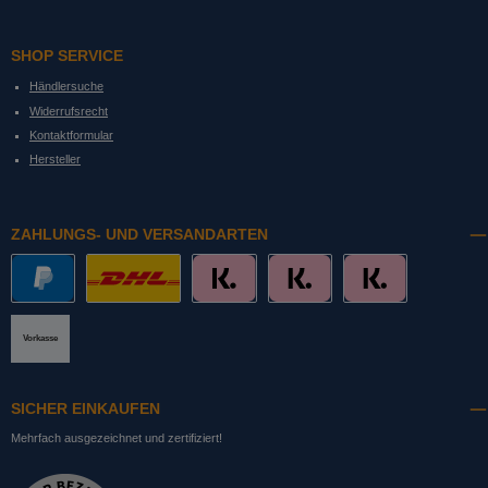
SHOP SERVICE
Händlersuche
Widerrufsrecht
Kontaktformular
Hersteller
ZAHLUNGS- UND VERSANDARTEN
PayPal
DHL mit Altersprüfung
Slice it. (Ratenkauf)
Pay now. (Sofort Überweisung, Lastschrift
Pay later. (Rechnung)
Vorkasse
SICHER EINKAUFEN
Mehrfach ausgezeichnet und zertifiziert!