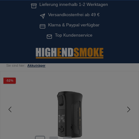
Lieferung innerhalb 1-2 Werktagen
alt springen
Versandkostenfrei ab 49 €
Klarna & Paypal verfügbar
Top Kundenservice
Sie sind hier:
Akkuträger
Bildergalerie überspringen
Rabatt
-52%