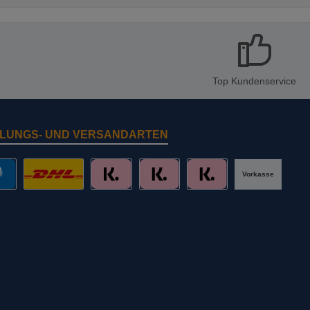
Top Kundenservice
LUNGS- UND VERSANDARTEN
Vorkasse
al
DHL mit Altersprüfung
Slice it. (Ratenkauf)
Pay now. (Sofort Überweisung, Lastschr
Pay later. (Rechnung)