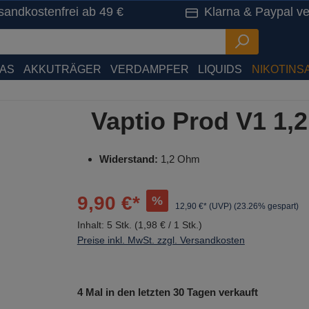
sandkostenfrei ab 49 €
Klarna & Paypal ve
HAS
AKKUTRÄGER
VERDAMPFER
LIQUIDS
NIKOTINSA
Vaptio Prod V1 1
Widerstand:
1,2 Ohm
9,90 €*
%
12,90 €* (UVP)
(23.26% gespart)
Inhalt:
5 Stk.
(1,98 € / 1 Stk.)
Preise inkl. MwSt. zzgl. Versandkosten
4 Mal in den letzten 30 Tagen verkauft