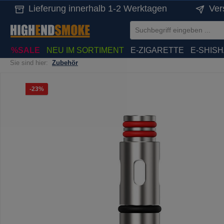
Lieferung innerhalb 1-2 Werktagen
Ver
springen
Zur Hauptnavigation springen
%SALE
NEU IM SORTIMENT
E-ZIGARETTE
E-SHIS
Sie sind hier:
Zubehör
Bildergalerie überspringen
Rabatt
-23%