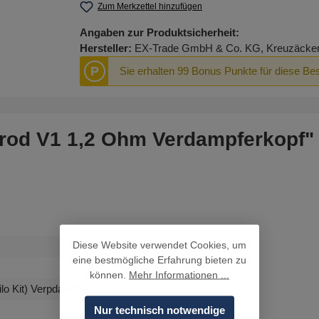
Zum Merkzettel hinzufügen
Angaben zur Produktsicherheit:
Hersteller:
EX-Trade GmbH & Co. KG, Kreuzäcker R
P
Sie erhalten 99 Bonus Punkte für diese Bes
Prod V1 1,2 Ohm Verdampferkopf"
Diese Website verwendet Cookies, um
eine bestmögliche Erfahrung bieten zu
können.
Mehr Informationen ...
ilo Kit) Verpdampferkopf
Nur technisch notwendige