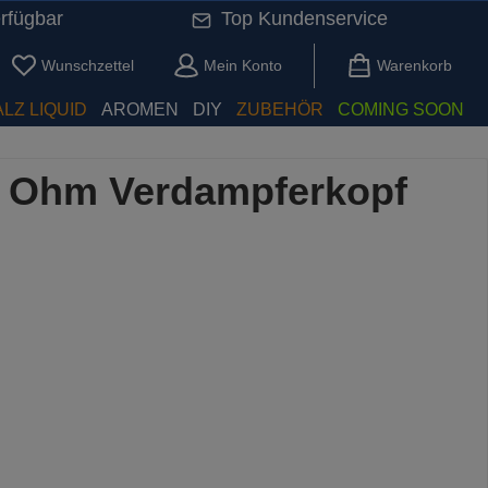
rfügbar
Top Kundenservice
Du hast 0 Produkte auf dem Merkzettel
Wunschzettel
Mein Konto
Warenkorb
LZ LIQUID
AROMEN
DIY
ZUBEHÖR
COMING SOON
,2 Ohm Verdampferkopf