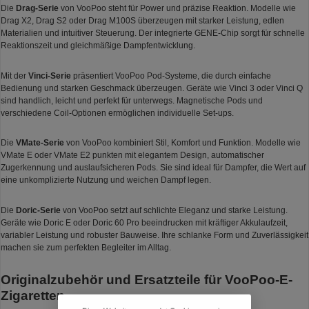
Die
Drag-Serie
von VooPoo steht für Power und präzise Reaktion. Modelle wie
Drag X2, Drag S2 oder Drag M100S überzeugen mit starker Leistung, edlen
Materialien und intuitiver Steuerung. Der integrierte GENE-Chip sorgt für schnelle
Reaktionszeit und gleichmäßige Dampfentwicklung.
Mit der
Vinci-Serie
präsentiert VooPoo Pod-Systeme, die durch einfache
Bedienung und starken Geschmack überzeugen. Geräte wie Vinci 3 oder Vinci Q
sind handlich, leicht und perfekt für unterwegs. Magnetische Pods und
verschiedene Coil-Optionen ermöglichen individuelle Set-ups.
Die
VMate-Serie
von VooPoo kombiniert Stil, Komfort und Funktion. Modelle wie
VMate E oder VMate E2 punkten mit elegantem Design, automatischer
Zugerkennung und auslaufsicheren Pods. Sie sind ideal für Dampfer, die Wert auf
eine unkomplizierte Nutzung und weichen Dampf legen.
Die
Doric-Serie
von VooPoo setzt auf schlichte Eleganz und starke Leistung.
Geräte wie Doric E oder Doric 60 Pro beeindrucken mit kräftiger Akkulaufzeit,
variabler Leistung und robuster Bauweise. Ihre schlanke Form und Zuverlässigkeit
machen sie zum perfekten Begleiter im Alltag.
Originalzubehör und Ersatzteile für VooPoo-E-
Zigaretten