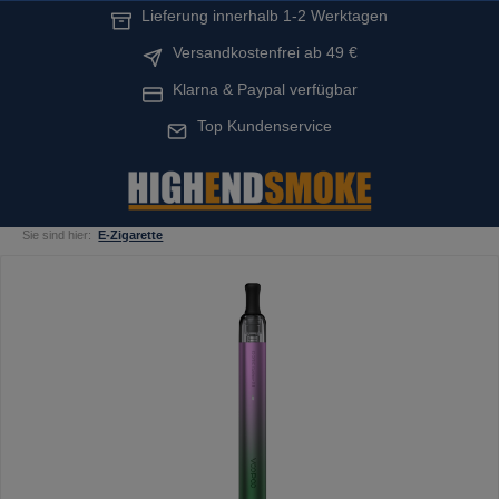
Lieferung innerhalb 1-2 Werktagen
alt springen
Versandkostenfrei ab 49 €
Klarna & Paypal verfügbar
Top Kundenservice
Sie sind hier:
E-Zigarette
Bildergalerie überspringen