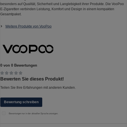
besonders auf Qualität, Sicherheit und Langlebigkeit ihrer Produkte. Die VooPoo
E-Zigaretten verbinden Leistung, Komfort und Design in einem kompakten
Gesamtpaket.
Weitere Produkte von VooPoo
0 von 0 Bewertungen
Durchschnittliche Bewertung von 0 von 5 Sternen
Bewerten Sie dieses Produkt!
Teilen Sie Ihre Erfahrungen mit anderen Kunden.
Bewertung schreiben
Bewertungen nur in der aktuellen Sprache anzeigen.