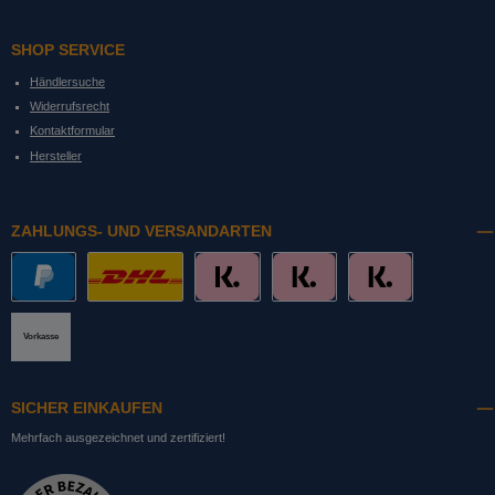
SHOP SERVICE
Händlersuche
Widerrufsrecht
Kontaktformular
Hersteller
ZAHLUNGS- UND VERSANDARTEN
PayPal
DHL mit Altersprüfung
Slice it. (Ratenkauf)
Pay now. (Sofort Überweisung, Lastschrift
Pay later. (Rechnung)
Vorkasse
SICHER EINKAUFEN
Mehrfach ausgezeichnet und zertifiziert!