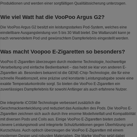
Produktionen und werden einer sorgfältigen Qualitätssicherung unterzogen.
Wie viel Watt hat die VooPoo Argus G2?
Die VooPoo Argus G2 besitzt ein leistungsstarkes Pod-System, welches eine
einstellbare Ausgangsleistung von 5 bis 30 Watt bietet. Die Wattanzahl kann je
nach verwendetem Pod und gewünschtem Dampferlebnis eingestellt werden.
Was macht Voopoo E-Zigaretten so besonders?
VooPoo E-Zigaretten überzeugen durch moderne Technologie, hochwertige
Verarbeitung und einfache Bedienbarkeit – das hebt sie klar von anderen E-
Zigaretten ab. Besonders bekannt ist die GENE-Chip-Technologie, die für eine
schnelle Reaktionszeit, eine präzise und konstante Leistungsabgabe sowie eine
exakte Temperaturkontrolle sorgt. So bieten die VooPoo E-Zigaretten ein
zuverlässiges Dampferlebnis für sowohl Anfänger als auch erfahrene Nutzer.
Die integrierte iCOSM-Technologie verbessert zusätzlich die
Geschmacksentwicklung und reduziert das Auslaufen des Pods. Die VooPoo E-
Zigaretten zeichnen sich auch durch ihre enorme Modellvielfalt und Kompatibilität
mit diversen Pods und Coils aus. Einige VooPoo E-Zigaretten bieten zudem
clevere Leistungsmodi und integrierte Schutzfunktionen gegen Überhitzung und
Kurzschluss. Auch optisch überzeugen die VooPoo E-Zigaretten mit einem
modernen Design und robusten Materialien. Die Marke VooPoo setzt dabei