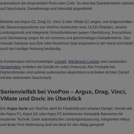
automatisch die eingesetzten Pods oder Coils. So wird das Dampferlebnis optimal
auf Geschmack, Dampfmenge und Intensität abgestimmt.
Modelle wie Argus G2, Drag X2, Vinci 3 oder VMate E2 zeigen, wie fortgeschritten
die Steuerungssysteme von VooPoo inzwischen sind. OLED-Displays, clevere
Leistungsmodi und integrierte Schutzfunktionen gegen Überhitzung, Kurzschluss
und Überladung sorgen für ein sicheres und gleichmäßiges Dampferlebnis. Das
robuste Gehäuse aus Zink oder Aluminium liegt angenehm in der Hand und bleibt
auch bei häufiger Nutzung beständig.
In Kombination mit hochwertigen
Liquids
,
Nikotinsalz-Liquids
oder passenden
Verdampfern
entfalten die Geräte ihr volles Potenzial. Alle Produkte bei
Highendsmoke sind optimal aufeinander abgestimmt und bieten dichten Dampf
mit klar definiertem Geschmack.
Serienvielfalt bei VooPoo – Argus, Drag, Vinci,
VMate und Doric im Überblick
Die
Argus-Serie
von VooPoo steht für Flexibilität und smartes Design. Geräte wie
der Argus P1, Argus G2 oder Argus P2 kombinieren kompakte Bauweise mit
moderner Technik. Dank automatischer Leistungsanpassung, integrierten Akkus
und fester Pod-Verbindung sind sie ideal für den Alltag geeignet.