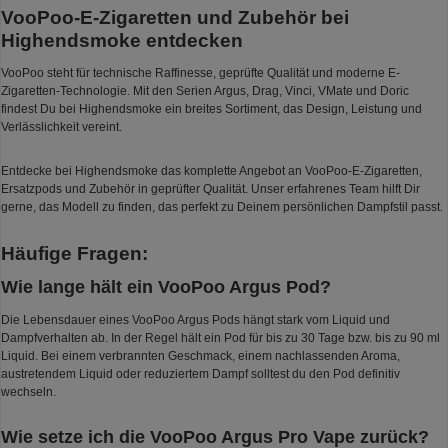
VooPoo-E-Zigaretten und Zubehör bei
Highendsmoke entdecken
VooPoo steht für technische Raffinesse, geprüfte Qualität und moderne E-
Zigaretten-Technologie. Mit den Serien Argus, Drag, Vinci, VMate und Doric
findest Du bei Highendsmoke ein breites Sortiment, das Design, Leistung und
Verlässlichkeit vereint.
Entdecke bei Highendsmoke das komplette Angebot an VooPoo-E-Zigaretten,
Ersatzpods und Zubehör in geprüfter Qualität. Unser erfahrenes Team hilft Dir
gerne, das Modell zu finden, das perfekt zu Deinem persönlichen Dampfstil passt.
Häufige Fragen:
Wie lange hält ein VooPoo Argus Pod?
Die Lebensdauer eines VooPoo Argus Pods hängt stark vom Liquid und
Dampfverhalten ab. In der Regel hält ein Pod für bis zu 30 Tage bzw. bis zu 90 ml
Liquid. Bei einem verbrannten Geschmack, einem nachlassenden Aroma,
austretendem Liquid oder reduziertem Dampf solltest du den Pod definitiv
wechseln.
Wie setze ich die VooPoo Argus Pro Vape zurück?