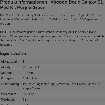
Produktinformationen "Voopoo Doric Galaxy S1
Pod Kit Purple Green"
Das VooPoo Doric Galaxy S Kit ist ein modernes Pen-Style E-Zigaretten-Set. Der
integrierte 800mAh Akku liefert bis zu 16 Watt und kann über USB-C geladen
werden.
Ein LED-Indikator zeigt den Ladezustand zuverlässig an. Die VooPoo Doric
Galaxy Cartridge hat ein Fassungsvermögen von 2 ml und wird über ein Side-Fill-
System befüllt. Das Dampfen wird bequem durch die integrierte Zugautomatik
gestartet.
Eigenschaften
Akkuanzahl:
1
Akkutyp:
Verbaute Zelle
Coil Info:
0,7 Ohm
Kategorie:
Podsystem
Lieferumfang:
1x Bedienungsanleitung, 1x Voopoo Doric Galaxy S1 Pod Kit
Purple Green
Milliampere:
800 mAh
Tankinhalt:
2 ml