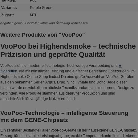
Tanktyp:
Pod
Variante:
Purple Green
Zugart:
MTL
Angaben gemäß Hersteller. Irrtum und Änderung vorbehalten.
Weitere Produkte von "VooPoo"
VooPoo bei Highendsmoke – technische
Präzision und geprüfte Qualität
VooPoo steht für moderne Technologie, hochwertige Verarbeitung und
E-
Zigaretten
, die mit konstanter Leistung und einfacher Bedienung überzeugen. Im
Highendsmoke Online-Shop findest Du eine große Auswahl an VooPoo-Geräten
aus den bekannten Serien Argus, Drag, Vinci, VMate und Doric. Jede dieser
Linien wurde entwickelt, um höchste Technikstandards mit modernem Design zu
verbinden. Alle Produkte stammen aus geprüfter Produktion und sind
ausschließlich für volljährige Nutzer erhältlich.
VooPoo-Technologie – intelligente Steuerung
mit dem GENE-Chipsatz
Ein zentraler Bestandteil aller VooPoo-Geräte ist der hauseigene GENE-Chipsatz.
Er sorgt für eine stabile Leistungsabgabe, exakte Temperaturkontrolle und erkennt