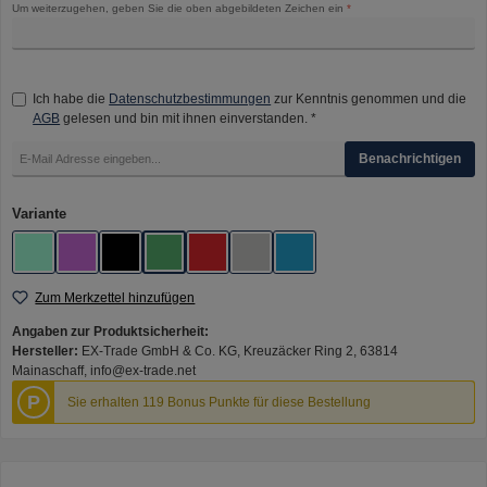
Um weiterzugehen, geben Sie die oben abgebildeten Zeichen ein
*
Ich habe die
Datenschutzbestimmungen
zur Kenntnis genommen und die
AGB
gelesen und bin mit ihnen einverstanden. *
Benachrichtigen
auswählen
Variante
Lake Green
Lucky Purple
Obsidian Black
Purple Green
Russet Red
Silver
blue gold
Zum Merkzettel hinzufügen
Angaben zur Produktsicherheit:
Hersteller:
EX-Trade GmbH & Co. KG, Kreuzäcker Ring 2, 63814
Mainaschaff, info@ex-trade.net
P
Sie erhalten 119 Bonus Punkte für diese Bestellung