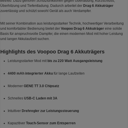
Betrieb. Dazu gehören Schutzfunktionen gegen Überladung, Kurzschluss,
Überhitzung und Tiefentladung. Dadurch arbeitet der
Drag 6 Akkuträger
zuverlässig und schützt sowohl Gerät als auch Verdampfer.
Mit seiner Kombination aus leistungsstarker Technik, hochwertiger Verarbeitung
und komfortabler Bedienung bietet der
Voopoo Drag 6 Akkuträger
eine solide
Basis für anspruchsvolle Dampfer, die einen modernen Mod mit hoher Leistung
und langer Akkulaufzeit suchen.
Highlights des Voopoo Drag 6 Akkuträgers
Leistungsstarker Mod mit
bis zu 220 Watt Ausgangsleistung
4400 mAh integrierter Akku
für lange Laufzeiten
Moderner
GENE TT 3.0 Chipsatz
Schnelles
USB-C Laden mit 3A
Intuitiver
Drehregler zur Leistungssteuerung
Kapazitiver
Touch-Sensor zum Entsperren