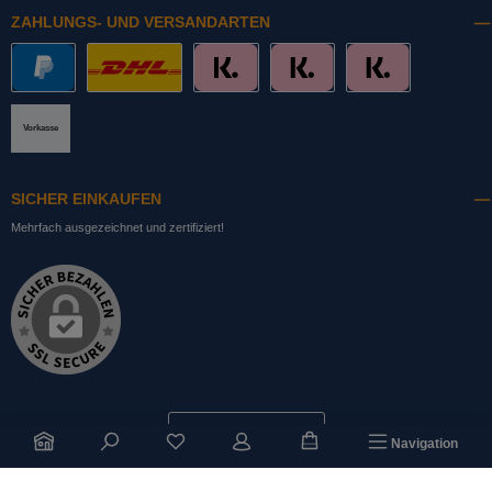
ZAHLUNGS- UND VERSANDARTEN
PayPal
DHL mit Altersprüfung
Slice it. (Ratenkauf)
Pay now. (Sofort Überweisung, Lastschrift
Pay later. (Rechnung)
Vorkasse
SICHER EINKAUFEN
Mehrfach ausgezeichnet und zertifiziert!
Bestellung widerrufen
Du hast 0 Produkte auf dem Merkzettel
Navigation