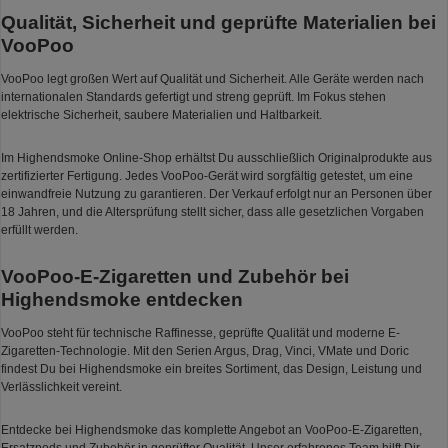
Qualität, Sicherheit und geprüfte Materialien bei
VooPoo
VooPoo legt großen Wert auf Qualität und Sicherheit. Alle Geräte werden nach
internationalen Standards gefertigt und streng geprüft. Im Fokus stehen
elektrische Sicherheit, saubere Materialien und Haltbarkeit.
Im Highendsmoke Online-Shop erhältst Du ausschließlich Originalprodukte aus
zertifizierter Fertigung. Jedes VooPoo-Gerät wird sorgfältig getestet, um eine
einwandfreie Nutzung zu garantieren. Der Verkauf erfolgt nur an Personen über
18 Jahren, und die Altersprüfung stellt sicher, dass alle gesetzlichen Vorgaben
erfüllt werden.
VooPoo-E-Zigaretten und Zubehör bei
Highendsmoke entdecken
VooPoo steht für technische Raffinesse, geprüfte Qualität und moderne E-
Zigaretten-Technologie. Mit den Serien Argus, Drag, Vinci, VMate und Doric
findest Du bei Highendsmoke ein breites Sortiment, das Design, Leistung und
Verlässlichkeit vereint.
Entdecke bei Highendsmoke das komplette Angebot an VooPoo-E-Zigaretten,