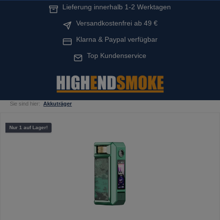
Lieferung innerhalb 1-2 Werktagen
alt springen
Versandkostenfrei ab 49 €
Klarna & Paypal verfügbar
Top Kundenservice
Sie sind hier:
Akkuträger
Bildergalerie überspringen
Nur 1 auf Lager!