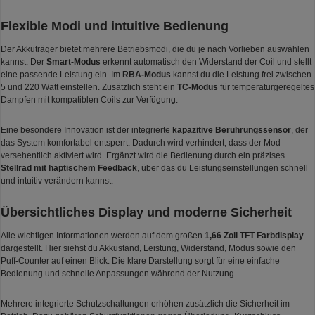
Flexible Modi und intuitive Bedienung
Der Akkuträger bietet mehrere Betriebsmodi, die du je nach Vorlieben auswählen
kannst. Der
Smart-Modus
erkennt automatisch den Widerstand der Coil und stellt
eine passende Leistung ein. Im
RBA-Modus
kannst du die Leistung frei zwischen
5 und 220 Watt einstellen. Zusätzlich steht ein
TC-Modus
für temperaturgeregeltes
Dampfen mit kompatiblen Coils zur Verfügung.
Eine besondere Innovation ist der integrierte
kapazitive Berührungssensor
, der
das System komfortabel entsperrt. Dadurch wird verhindert, dass der Mod
versehentlich aktiviert wird. Ergänzt wird die Bedienung durch ein präzises
Stellrad mit haptischem Feedback
, über das du Leistungseinstellungen schnell
und intuitiv verändern kannst.
Übersichtliches Display und moderne Sicherheit
Alle wichtigen Informationen werden auf dem großen
1,66 Zoll TFT Farbdisplay
dargestellt. Hier siehst du Akkustand, Leistung, Widerstand, Modus sowie den
Puff-Counter auf einen Blick. Die klare Darstellung sorgt für eine einfache
Bedienung und schnelle Anpassungen während der Nutzung.
Mehrere integrierte Schutzschaltungen erhöhen zusätzlich die Sicherheit im