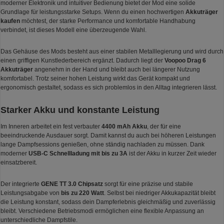
moderner Elektronik und intuitiver Bedienung bietet der Mod eine solide
Grundlage für leistungsstarke Setups. Wenn du einen hochwertigen
Akkuträger
kaufen
möchtest, der starke Performance und komfortable Handhabung
verbindet, ist dieses Modell eine überzeugende Wahl.
Das Gehäuse des Mods besteht aus einer stabilen Metalllegierung und wird durch
einen griffigen Kunstlederbereich ergänzt. Dadurch liegt der
Voopoo Drag 6
Akkuträger
angenehm in der Hand und bleibt auch bei längerer Nutzung
komfortabel. Trotz seiner hohen Leistung wirkt das Gerät kompakt und
ergonomisch gestaltet, sodass es sich problemlos in den Alltag integrieren lässt.
Starker Akku und konstante Leistung
Im Inneren arbeitet ein fest verbauter
4400 mAh Akku
, der für eine
beeindruckende Ausdauer sorgt. Damit kannst du auch bei höheren Leistungen
lange Dampfsessions genießen, ohne ständig nachladen zu müssen. Dank
moderner
USB-C Schnellladung mit bis zu 3A
ist der Akku in kurzer Zeit wieder
einsatzbereit.
Der integrierte
GENE TT 3.0 Chipsatz
sorgt für eine präzise und stabile
Leistungsabgabe von
bis zu 220 Watt
. Selbst bei niedriger Akkukapazität bleibt
die Leistung konstant, sodass dein Dampferlebnis gleichmäßig und zuverlässig
bleibt. Verschiedene Betriebsmodi ermöglichen eine flexible Anpassung an
unterschiedliche Dampfstile.