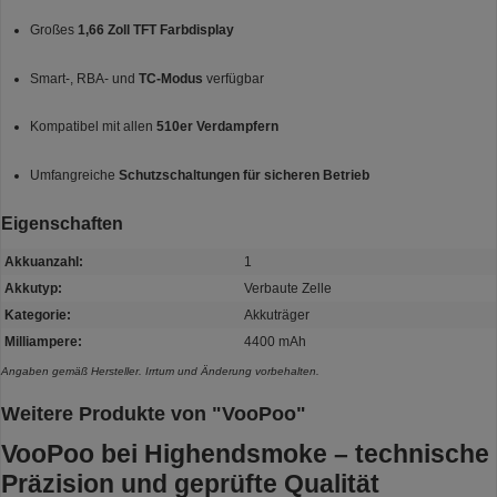
Großes
1,66 Zoll TFT Farbdisplay
Smart-, RBA- und
TC-Modus
verfügbar
Kompatibel mit allen
510er Verdampfern
Umfangreiche
Schutzschaltungen für sicheren Betrieb
Eigenschaften
Akkuanzahl:
1
Akkutyp:
Verbaute Zelle
Kategorie:
Akkuträger
Milliampere:
4400 mAh
Angaben gemäß Hersteller. Irrtum und Änderung vorbehalten.
Weitere Produkte von "VooPoo"
VooPoo bei Highendsmoke – technische
Präzision und geprüfte Qualität