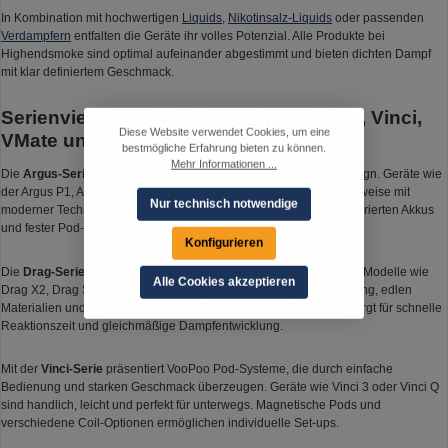
In Kombination mit hochwertigen
Liquids
,
Nikotinsalz-Liquids
oder passenden
Verdampfern
entfalten die Geräte ihr volles Potenzial. Alle Produkte bei
Highendsmoke sind optimal aufeinander abgestimmt und bieten dichten Dampf
mit klar definiertem Geschmack.
Serienvielfalt bei VooPoo – Argus, Drag, Vinci,
Diese Website verwendet Cookies, um eine
VMate und Doric im Überblick
bestmögliche Erfahrung bieten zu können.
Mehr Informationen ...
Die
Argus-Serie
von VooPoo steht für Flexibilität und smartes Design. Geräte wie
der Argus P1, Argus G2 oder Argus P2 kombinieren kompakte Bauweise mit
Nur technisch notwendige
moderner Technik. Dank automatischer Leistungsanpassung, integrierten Akkus
und fester Pod-Verbindung sind sie ideal für den Alltag geeignet.
Konfigurieren
Die
Drag-Serie
von VooPoo steht für Power und präzise Reaktion. Modelle wie
Alle Cookies akzeptieren
Drag X2, Drag S2 oder Drag M100S überzeugen mit starker Leistung, edlen
Materialien und intuitiver Steuerung. Der integrierte GENE-Chip sorgt für schnelle
Reaktionszeit und gleichmäßige Dampfentwicklung.
Mit der
Vinci-Serie
präsentiert VooPoo Pod-Systeme, die durch einfache
Bedienung und starken Geschmack überzeugen. Geräte wie Vinci 3 oder Vinci Q
sind handlich, leicht und perfekt für unterwegs. Magnetische Pods und
verschiedene Coil-Optionen ermöglichen individuelle Set-ups.