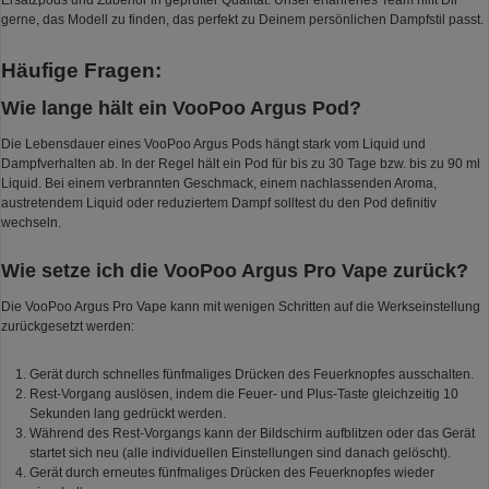
Ersatzpods und Zubehör in geprüfter Qualität. Unser erfahrenes Team hilft Dir
gerne, das Modell zu finden, das perfekt zu Deinem persönlichen Dampfstil passt.
Häufige Fragen:
Wie lange hält ein VooPoo Argus Pod?
Die Lebensdauer eines VooPoo Argus Pods hängt stark vom Liquid und
Dampfverhalten ab. In der Regel hält ein Pod für bis zu 30 Tage bzw. bis zu 90 ml
Liquid. Bei einem verbrannten Geschmack, einem nachlassenden Aroma,
austretendem Liquid oder reduziertem Dampf solltest du den Pod definitiv
wechseln.
Wie setze ich die VooPoo Argus Pro Vape zurück?
Die VooPoo Argus Pro Vape kann mit wenigen Schritten auf die Werkseinstellung
zurückgesetzt werden:
Gerät durch schnelles fünfmaliges Drücken des Feuerknopfes ausschalten.
Rest-Vorgang auslösen, indem die Feuer- und Plus-Taste gleichzeitig 10
Sekunden lang gedrückt werden.
Während des Rest-Vorgangs kann der Bildschirm aufblitzen oder das Gerät
startet sich neu (alle individuellen Einstellungen sind danach gelöscht).
Gerät durch erneutes fünfmaliges Drücken des Feuerknopfes wieder