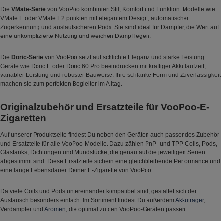
Die
VMate-Serie
von VooPoo kombiniert Stil, Komfort und Funktion. Modelle wie
VMate E oder VMate E2 punkten mit elegantem Design, automatischer
Zugerkennung und auslaufsicheren Pods. Sie sind ideal für Dampfer, die Wert auf
eine unkomplizierte Nutzung und weichen Dampf legen.
Die
Doric-Serie
von VooPoo setzt auf schlichte Eleganz und starke Leistung.
Geräte wie Doric E oder Doric 60 Pro beeindrucken mit kräftiger Akkulaufzeit,
variabler Leistung und robuster Bauweise. Ihre schlanke Form und Zuverlässigkeit
machen sie zum perfekten Begleiter im Alltag.
Originalzubehör und Ersatzteile für VooPoo-E-
Zigaretten
Auf unserer Produktseite findest Du neben den Geräten auch passendes Zubehör
und Ersatzteile für alle VooPoo-Modelle. Dazu zählen PnP- und TPP-Coils, Pods,
Glastanks, Dichtungen und Mundstücke, die genau auf die jeweiligen Serien
abgestimmt sind. Diese Ersatzteile sichern eine gleichbleibende Performance und
eine lange Lebensdauer Deiner E-Zigarette von VooPoo.
Da viele Coils und Pods untereinander kompatibel sind, gestaltet sich der
Austausch besonders einfach. Im Sortiment findest Du außerdem
Akkuträger
,
Verdampfer und
Aromen
, die optimal zu den VooPoo-Geräten passen.