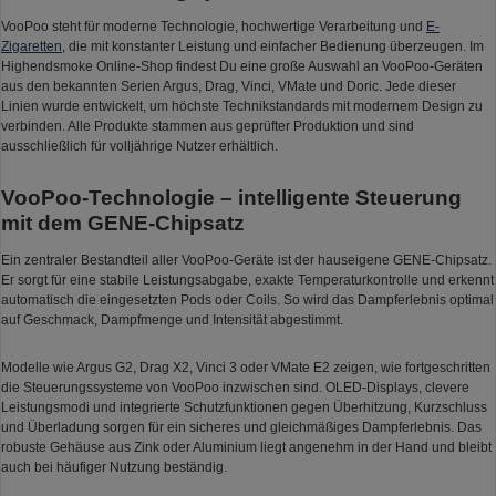
VooPoo steht für moderne Technologie, hochwertige Verarbeitung und
E-
Zigaretten
, die mit konstanter Leistung und einfacher Bedienung überzeugen. Im
Highendsmoke Online-Shop findest Du eine große Auswahl an VooPoo-Geräten
aus den bekannten Serien Argus, Drag, Vinci, VMate und Doric. Jede dieser
Linien wurde entwickelt, um höchste Technikstandards mit modernem Design zu
verbinden. Alle Produkte stammen aus geprüfter Produktion und sind
ausschließlich für volljährige Nutzer erhältlich.
VooPoo-Technologie – intelligente Steuerung
mit dem GENE-Chipsatz
Ein zentraler Bestandteil aller VooPoo-Geräte ist der hauseigene GENE-Chipsatz.
Er sorgt für eine stabile Leistungsabgabe, exakte Temperaturkontrolle und erkennt
automatisch die eingesetzten Pods oder Coils. So wird das Dampferlebnis optimal
auf Geschmack, Dampfmenge und Intensität abgestimmt.
Modelle wie Argus G2, Drag X2, Vinci 3 oder VMate E2 zeigen, wie fortgeschritten
die Steuerungssysteme von VooPoo inzwischen sind. OLED-Displays, clevere
Leistungsmodi und integrierte Schutzfunktionen gegen Überhitzung, Kurzschluss
und Überladung sorgen für ein sicheres und gleichmäßiges Dampferlebnis. Das
robuste Gehäuse aus Zink oder Aluminium liegt angenehm in der Hand und bleibt
auch bei häufiger Nutzung beständig.