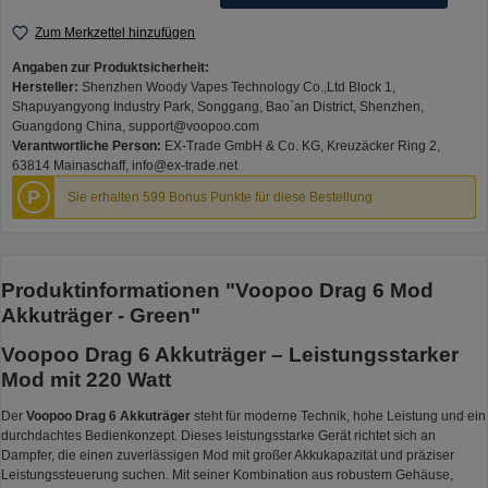
Zum Merkzettel hinzufügen
Angaben zur Produktsicherheit:
Hersteller:
Shenzhen Woody Vapes Technology Co.,Ltd Block 1,
Shapuyangyong Industry Park, Songgang, Bao`an District, Shenzhen,
Guangdong China, support@voopoo.com
Verantwortliche Person:
EX-Trade GmbH & Co. KG, Kreuzäcker Ring 2,
63814 Mainaschaff, info@ex-trade.net
P
Sie erhalten 599 Bonus Punkte für diese Bestellung
Produktinformationen "Voopoo Drag 6 Mod
Akkuträger - Green"
Voopoo Drag 6 Akkuträger – Leistungsstarker
Mod mit 220 Watt
Der
Voopoo Drag 6 Akkuträger
steht für moderne Technik, hohe Leistung und ein
durchdachtes Bedienkonzept. Dieses leistungsstarke Gerät richtet sich an
Dampfer, die einen zuverlässigen Mod mit großer Akkukapazität und präziser
Leistungssteuerung suchen. Mit seiner Kombination aus robustem Gehäuse,