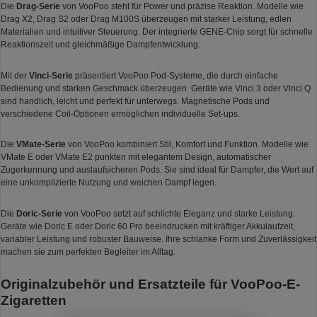
Die
Drag-Serie
von VooPoo steht für Power und präzise Reaktion. Modelle wie
Drag X2, Drag S2 oder Drag M100S überzeugen mit starker Leistung, edlen
Materialien und intuitiver Steuerung. Der integrierte GENE-Chip sorgt für schnelle
Reaktionszeit und gleichmäßige Dampfentwicklung.
Mit der
Vinci-Serie
präsentiert VooPoo Pod-Systeme, die durch einfache
Bedienung und starken Geschmack überzeugen. Geräte wie Vinci 3 oder Vinci Q
sind handlich, leicht und perfekt für unterwegs. Magnetische Pods und
verschiedene Coil-Optionen ermöglichen individuelle Set-ups.
Die
VMate-Serie
von VooPoo kombiniert Stil, Komfort und Funktion. Modelle wie
VMate E oder VMate E2 punkten mit elegantem Design, automatischer
Zugerkennung und auslaufsicheren Pods. Sie sind ideal für Dampfer, die Wert auf
eine unkomplizierte Nutzung und weichen Dampf legen.
Die
Doric-Serie
von VooPoo setzt auf schlichte Eleganz und starke Leistung.
Geräte wie Doric E oder Doric 60 Pro beeindrucken mit kräftiger Akkulaufzeit,
variabler Leistung und robuster Bauweise. Ihre schlanke Form und Zuverlässigkeit
machen sie zum perfekten Begleiter im Alltag.
Originalzubehör und Ersatzteile für VooPoo-E-
Zigaretten