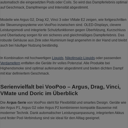
automatisch die eingesetzten Pods oder Coils. So wird das Dampferlebnis optimal
auf Geschmack, Dampfmenge und Intensität abgestimmt.
Modelle wie Argus G2, Drag X2, Vinci 3 oder VMate E2 zeigen, wie fortgeschritten
die Steuerungssysteme von VooPoo inzwischen sind. OLED-Displays, clevere
Leistungsmodi und integrierte Schutzfunktionen gegen Überhitzung, Kurzschluss
und Überladung sorgen für ein sicheres und gleichmäßiges Dampferlebnis. Das
robuste Gehäuse aus Zink oder Aluminium liegt angenehm in der Hand und bleibt
auch bei häufiger Nutzung beständig.
In Kombination mit hochwertigen
Liquids
,
Nikotinsalz-Liquids
oder passenden
Verdampfern
entfalten die Geräte ihr volles Potenzial. Alle Produkte bei
Highendsmoke sind optimal aufeinander abgestimmt und bieten dichten Dampf
mit klar definiertem Geschmack.
Serienvielfalt bei VooPoo – Argus, Drag, Vinci,
VMate und Doric im Überblick
Die
Argus-Serie
von VooPoo steht für Flexibilität und smartes Design. Geräte wie
der Argus P1, Argus G2 oder Argus P2 kombinieren kompakte Bauweise mit
moderner Technik. Dank automatischer Leistungsanpassung, integrierten Akkus
und fester Pod-Verbindung sind sie ideal für den Alltag geeignet.