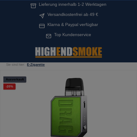
Lieferung innerhalb 1-2 Werktagen
alt springen
Versandkostenfrei ab 49 €
Klarna & Paypal verfügbar
Top Kundenservice
Sie sind hier:
E-Zigarette
Bildergalerie überspringen
Ausverkauft
Rabatt
-20%