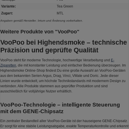
Variante:
Tea Green
Zugart:
MTL
Angaben gemäß Hersteller. Irrtum und Änderung vorbehalten.
Weitere Produkte von "VooPoo"
VooPoo bei Highendsmoke – technische
Präzision und geprüfte Qualität
VooPoo steht für moderne Technologie, hochwertige Verarbeitung und
E-
Zigaretten
, die mit konstanter Leistung und einfacher Bedienung überzeugen. Im
Highendsmoke Online-Shop findest Du eine große Auswahl an VooPoo-Geräten
aus den bekannten Serien Argus, Drag, Vinci, VMate und Doric. Jede dieser
Linien wurde entwickelt, um höchste Technikstandards mit modernem Design zu
verbinden. Alle Produkte stammen aus geprüfter Produktion und sind
ausschließlich für volljährige Nutzer erhältlich.
VooPoo-Technologie – intelligente Steuerung
mit dem GENE-Chipsatz
Ein zentraler Bestandteil aller VooPoo-Geräte ist der hauseigene GENE-Chipsatz.
Er sorgt für eine stabile Leistungsabgabe, exakte Temperaturkontrolle und erkennt