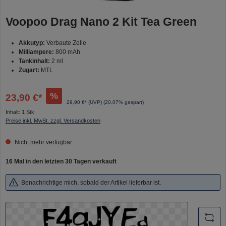
Voopoo Drag Nano 2 Kit Tea Green
Akkutyp:
Verbaute Zelle
Milliampere:
800 mAh
Tankinhalt:
2 ml
Zugart:
MTL
%
23,90 €*
29,90 €* (UVP)
(20.07% gespart)
Inhalt:
1 Stk.
Preise inkl. MwSt. zzgl. Versandkosten
Nicht mehr verfügbar
16 Mal in den letzten 30 Tagen verkauft
Benachrichtige mich, sobald der Artikel lieferbar ist.