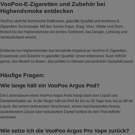
VooPoo-E-Zigaretten und Zubehör bei
Highendsmoke entdecken
VooPoo steht für technische Raffinesse, geprüfte Qualität und moderne E-
Zigaretten-Technologie. Mit den Serien Argus, Drag, Vinci, VMate und Doric
findest Du bei Highendsmoke ein breites Sortiment, das Design, Leistung und
Verlässlichkeit vereint.
Entdecke bei Highendsmoke das komplette Angebot an VooPoo-E-Zigaretten,
Ersatzpods und Zubehör in geprüfter Qualität. Unser erfahrenes Team hilft Dir
gerne, das Modell zu finden, das perfekt zu Deinem persönlichen Dampfstil passt.
Häufige Fragen:
Wie lange hält ein VooPoo Argus Pod?
Die Lebensdauer eines VooPoo Argus Pods hängt stark vom Liquid und
Dampfverhalten ab. In der Regel hält ein Pod für bis zu 30 Tage bzw. bis zu 90 ml
Liquid. Bei einem verbrannten Geschmack, einem nachlassenden Aroma,
austretendem Liquid oder reduziertem Dampf solltest du den Pod definitiv
wechseln.
Wie setze ich die VooPoo Argus Pro Vape zurück?