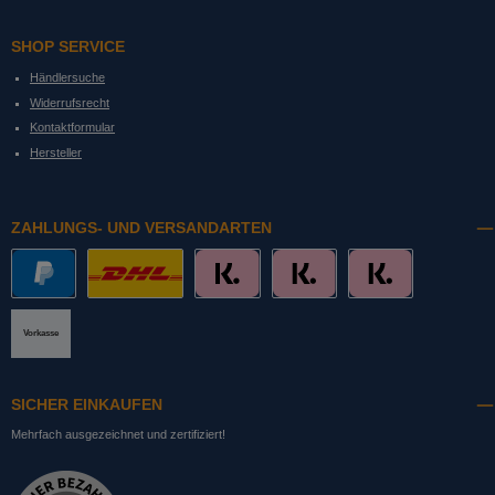
SHOP SERVICE
Händlersuche
Widerrufsrecht
Kontaktformular
Hersteller
ZAHLUNGS- UND VERSANDARTEN
PayPal
DHL mit Altersprüfung
Slice it. (Ratenkauf)
Pay now. (Sofort Überweisung, Lastschrift
Pay later. (Rechnung)
Vorkasse
SICHER EINKAUFEN
Mehrfach ausgezeichnet und zertifiziert!