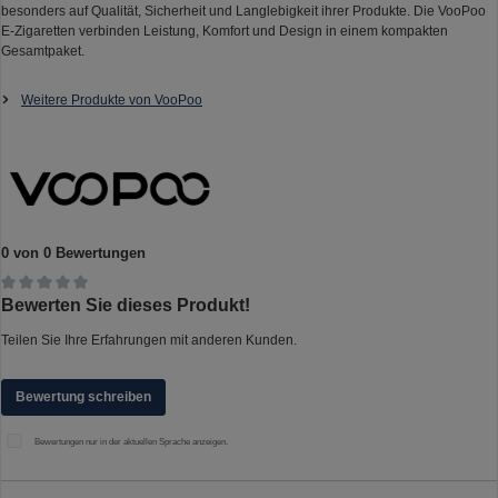
besonders auf Qualität, Sicherheit und Langlebigkeit ihrer Produkte. Die VooPoo
E-Zigaretten verbinden Leistung, Komfort und Design in einem kompakten
Gesamtpaket.
Weitere Produkte von VooPoo
0 von 0 Bewertungen
Durchschnittliche Bewertung von 0 von 5 Sternen
Bewerten Sie dieses Produkt!
Teilen Sie Ihre Erfahrungen mit anderen Kunden.
Bewertung schreiben
Bewertungen nur in der aktuellen Sprache anzeigen.