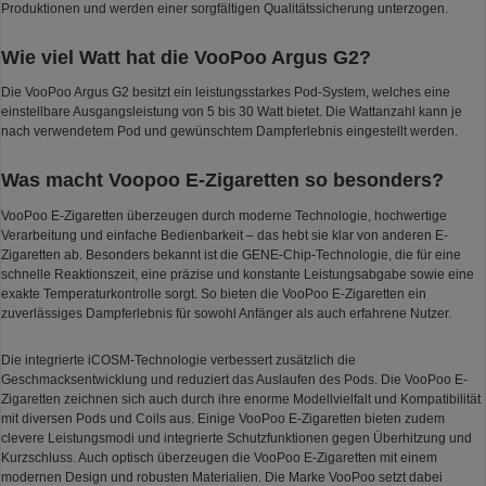
Produktionen und werden einer sorgfältigen Qualitätssicherung unterzogen.
Wie viel Watt hat die VooPoo Argus G2?
Die VooPoo Argus G2 besitzt ein leistungsstarkes Pod-System, welches eine
einstellbare Ausgangsleistung von 5 bis 30 Watt bietet. Die Wattanzahl kann je
nach verwendetem Pod und gewünschtem Dampferlebnis eingestellt werden.
Was macht Voopoo E-Zigaretten so besonders?
VooPoo E-Zigaretten überzeugen durch moderne Technologie, hochwertige
Verarbeitung und einfache Bedienbarkeit – das hebt sie klar von anderen E-
Zigaretten ab. Besonders bekannt ist die GENE-Chip-Technologie, die für eine
schnelle Reaktionszeit, eine präzise und konstante Leistungsabgabe sowie eine
exakte Temperaturkontrolle sorgt. So bieten die VooPoo E-Zigaretten ein
zuverlässiges Dampferlebnis für sowohl Anfänger als auch erfahrene Nutzer.
Die integrierte iCOSM-Technologie verbessert zusätzlich die
Geschmacksentwicklung und reduziert das Auslaufen des Pods. Die VooPoo E-
Zigaretten zeichnen sich auch durch ihre enorme Modellvielfalt und Kompatibilität
mit diversen Pods und Coils aus. Einige VooPoo E-Zigaretten bieten zudem
clevere Leistungsmodi und integrierte Schutzfunktionen gegen Überhitzung und
Kurzschluss. Auch optisch überzeugen die VooPoo E-Zigaretten mit einem
modernen Design und robusten Materialien. Die Marke VooPoo setzt dabei