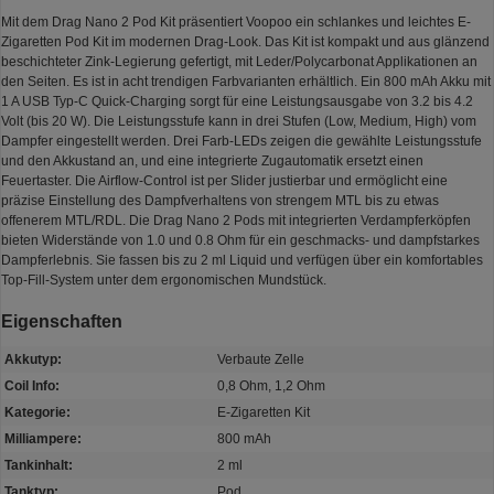
Mit dem Drag Nano 2 Pod Kit präsentiert Voopoo ein schlankes und leichtes E-
Zigaretten Pod Kit im modernen Drag-Look. Das Kit ist kompakt und aus glänzend
beschichteter Zink-Legierung gefertigt, mit Leder/Polycarbonat Applikationen an
den Seiten. Es ist in acht trendigen Farbvarianten erhältlich. Ein 800 mAh Akku mit
1 A USB Typ-C Quick-Charging sorgt für eine Leistungsausgabe von 3.2 bis 4.2
Volt (bis 20 W). Die Leistungsstufe kann in drei Stufen (Low, Medium, High) vom
Dampfer eingestellt werden. Drei Farb-LEDs zeigen die gewählte Leistungsstufe
und den Akkustand an, und eine integrierte Zugautomatik ersetzt einen
Feuertaster. Die Airflow-Control ist per Slider justierbar und ermöglicht eine
präzise Einstellung des Dampfverhaltens von strengem MTL bis zu etwas
offenerem MTL/RDL. Die Drag Nano 2 Pods mit integrierten Verdampferköpfen
bieten Widerstände von 1.0 und 0.8 Ohm für ein geschmacks- und dampfstarkes
Dampferlebnis. Sie fassen bis zu 2 ml Liquid und verfügen über ein komfortables
Top-Fill-System unter dem ergonomischen Mundstück.
Eigenschaften
Akkutyp:
Verbaute Zelle
Coil Info:
0,8 Ohm, 1,2 Ohm
Kategorie:
E-Zigaretten Kit
Milliampere:
800 mAh
Tankinhalt:
2 ml
Tanktyp:
Pod