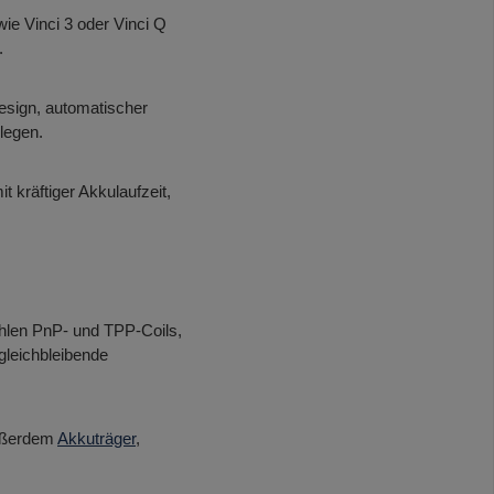
e Vinci 3 oder Vinci Q
.
esign, automatischer
legen.
 kräftiger Akkulaufzeit,
ählen PnP- und TPP-Coils,
gleichbleibende
außerdem
Akkuträger
,