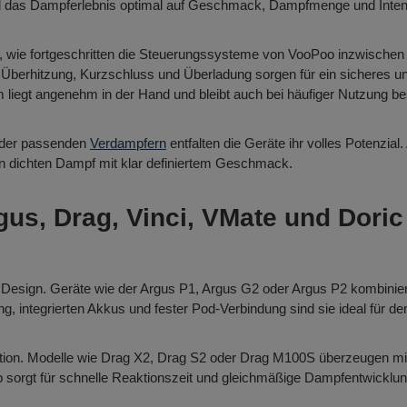
ird das Dampferlebnis optimal auf Geschmack, Dampfmenge und Inten
, wie fortgeschritten die Steuerungssysteme von VooPoo inzwischen
n Überhitzung, Kurzschluss und Überladung sorgen für ein sicheres 
liegt angenehm in der Hand und bleibt auch bei häufiger Nutzung be
der passenden
Verdampfern
entfalten die Geräte ihr volles Potenzial.
n dichten Dampf mit klar definiertem Geschmack.
gus, Drag, Vinci, VMate und Doric
es Design. Geräte wie der Argus P1, Argus G2 oder Argus P2 kombin
integrierten Akkus und fester Pod-Verbindung sind sie ideal für den 
ion. Modelle wie Drag X2, Drag S2 oder Drag M100S überzeugen mit 
ip sorgt für schnelle Reaktionszeit und gleichmäßige Dampfentwicklun