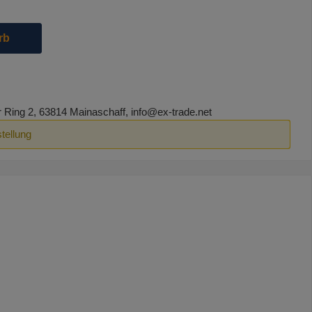
die Schaltflächen um die Anzahl zu erhöhen oder zu reduzieren.
rb
ing 2, 63814 Mainaschaff, info@ex-trade.net
tellung