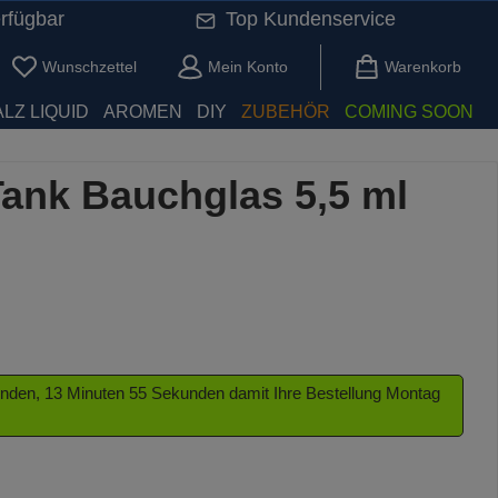
rfügbar
Top Kundenservice
Du hast 0 Produkte auf dem Merkzettel
Wunschzettel
Mein Konto
Warenkorb
LZ LIQUID
AROMEN
DIY
ZUBEHÖR
COMING SOON
ank Bauchglas 5,5 ml
tunden, 13 Minuten 54 Sekunden damit Ihre Bestellung Montag