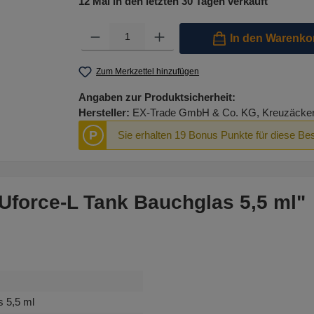
12 Mal in den letzten 30 Tagen verkauft
Produkt Anzahl: Gib den gewünschten Wert ein oder benutze 
In den Warenko
Zum Merkzettel hinzufügen
Angaben zur Produktsicherheit:
Hersteller:
EX-Trade GmbH & Co. KG, Kreuzäcker R
P
Sie erhalten 19 Bonus Punkte für diese Bes
Uforce-L Tank Bauchglas 5,5 ml"
 5,5 ml