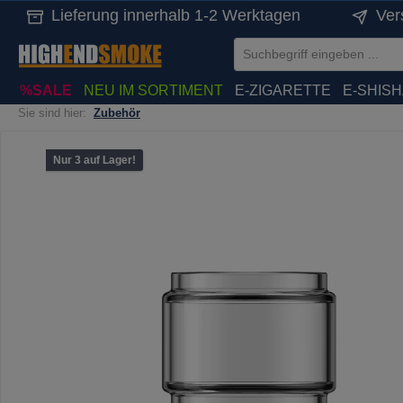
Lieferung innerhalb 1-2 Werktagen
Ver
springen
Zur Hauptnavigation springen
%SALE
NEU IM SORTIMENT
E-ZIGARETTE
E-SHIS
Sie sind hier:
Zubehör
Bildergalerie überspringen
Nur 3 auf Lager!