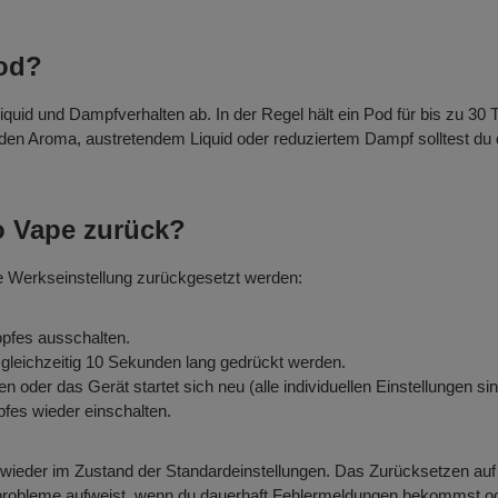
Pod?
id und Dampfverhalten ab. In der Regel hält ein Pod für bis zu 30 T
n Aroma, austretendem Liquid oder reduziertem Dampf solltest du d
o Vape zurück?
e Werkseinstellung zurückgesetzt werden:
pfes ausschalten.
gleichzeitig 10 Sekunden lang gedrückt werden.
oder das Gerät startet sich neu (alle individuellen Einstellungen si
fes wieder einschalten.
wieder im Zustand der Standardeinstellungen. Das Zurücksetzen auf
deprobleme aufweist, wenn du dauerhaft Fehlermeldungen bekommst od