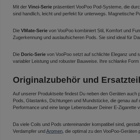
Mit der
Vinci-Serie
präsentiert VooPoo Pod-Systeme, die durc
sind handlich, leicht und perfekt für unterwegs. Magnetische 
Die
VMate-Serie
von VooPoo kombiniert Stil, Komfort und Fu
Zugerkennung und auslaufsicheren Pods. Sie sind ideal für Da
Die
Doric-Serie
von VooPoo setzt auf schlichte Eleganz und st
variabler Leistung und robuster Bauweise. Ihre schlanke Form 
Originalzubehör und Ersatztei
Auf unserer Produktseite findest Du neben den Geräten auch 
Pods, Glastanks, Dichtungen und Mundstücke, die genau auf die
Performance und eine lange Lebensdauer Deiner E-Zigarette 
Da viele Coils und Pods untereinander kompatibel sind, gesta
Verdampfer und
Aromen
, die optimal zu den VooPoo-Geräten 