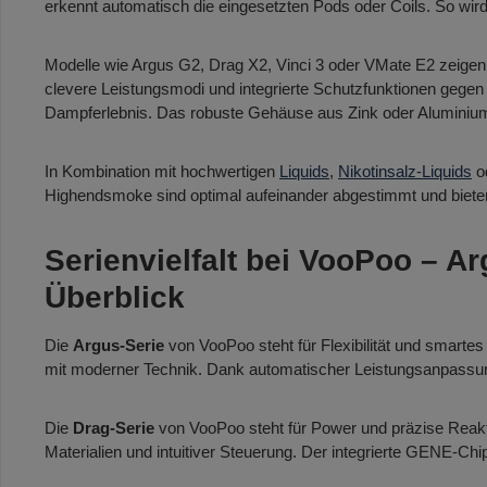
erkennt automatisch die eingesetzten Pods oder Coils. So w
Modelle wie Argus G2, Drag X2, Vinci 3 oder VMate E2 zeigen
clevere Leistungsmodi und integrierte Schutzfunktionen gege
Dampferlebnis. Das robuste Gehäuse aus Zink oder Aluminium 
In Kombination mit hochwertigen
Liquids
,
Nikotinsalz-Liquids
o
Highendsmoke sind optimal aufeinander abgestimmt und biete
Serienvielfalt bei VooPoo – Ar
Überblick
Die
Argus-Serie
von VooPoo steht für Flexibilität und smart
mit moderner Technik. Dank automatischer Leistungsanpassung, 
Die
Drag-Serie
von VooPoo steht für Power und präzise Reakt
Materialien und intuitiver Steuerung. Der integrierte GENE-Ch