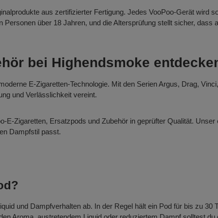
alprodukte aus zertifizierter Fertigung. Jedes VooPoo-Gerät wird sor
n Personen über 18 Jahren, und die Altersprüfung stellt sicher, dass 
ehör bei Highendsmoke entdecke
 moderne E-Zigaretten-Technologie. Mit den Serien Argus, Drag, Vinci
ng und Verlässlichkeit vereint.
-Zigaretten, Ersatzpods und Zubehör in geprüfter Qualität. Unser e
en Dampfstil passt.
Pod?
id und Dampfverhalten ab. In der Regel hält ein Pod für bis zu 30 T
n Aroma, austretendem Liquid oder reduziertem Dampf solltest du d