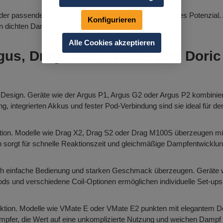
der passenden
Verdampfern
entfalten die Geräte ihr volles Potenzial.
Konfigurieren
n dichten Dampf mit klar definiertem Geschmack.
Alle Cookies akzeptieren
gus, Drag, Vinci, VMate und Doric
es Design. Geräte wie der Argus P1, Argus G2 oder Argus P2 kombin
integrierten Akkus und fester Pod-Verbindung sind sie ideal für den 
ion. Modelle wie Drag X2, Drag S2 oder Drag M100S überzeugen mit 
ip sorgt für schnelle Reaktionszeit und gleichmäßige Dampfentwicklun
h einfache Bedienung und starken Geschmack überzeugen. Geräte wi
Pods und verschiedene Coil-Optionen ermöglichen individuelle Set-ups
nktion. Modelle wie VMate E oder VMate E2 punkten mit elegantem D
mpfer, die Wert auf eine unkomplizierte Nutzung und weichen Dampf 