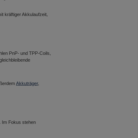
 kräftiger Akkulaufzeit,
ählen PnP- und TPP-Coils,
gleichbleibende
außerdem
Akkuträger
,
t. Im Fokus stehen