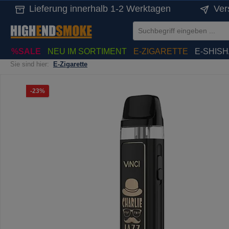
Lieferung innerhalb 1-2 Werktagen
Ver
springen
Zur Hauptnavigation springen
%SALE
NEU IM SORTIMENT
E-ZIGARETTE
E-SHIS
Sie sind hier:
E-Zigarette
Bildergalerie überspringen
Rabatt
-23%