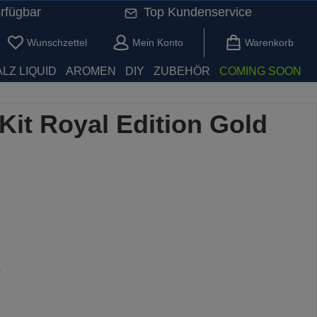
rfügbar
Top Kundenservice
Du hast 0 Produkte auf dem Merkzettel
Wunschzettel
Mein Konto
Warenkorb
LZ LIQUID
AROMEN
DIY
ZUBEHÖR
COMING SOON
Kit Royal Edition Gold
)