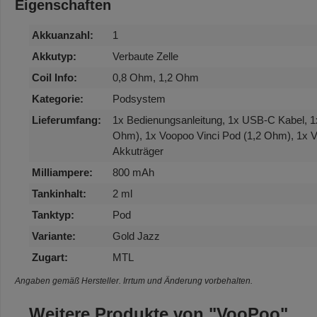
Eigenschaften
Akkuanzahl:
1
Akkutyp:
Verbaute Zelle
Coil Info:
0,8 Ohm, 1,2 Ohm
Kategorie:
Podsystem
Lieferumfang:
1x Bedienungsanleitung, 1x USB-C Kabel, 1
Ohm), 1x Voopoo Vinci Pod (1,2 Ohm), 1x V
Akkuträger
Milliampere:
800 mAh
Tankinhalt:
2 ml
Tanktyp:
Pod
Variante:
Gold Jazz
Zugart:
MTL
Angaben gemäß Hersteller. Irrtum und Änderung vorbehalten.
Weitere Produkte von "VooPoo"