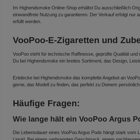
Im Highendsmoke Online-Shop erhältst Du ausschließlich Origin
einwandfreie Nutzung zu garantieren. Der Verkauf erfolgt nur a
erfüllt werden.
VooPoo-E-Zigaretten und Zub
VooPoo steht für technische Raffinesse, geprüfte Qualität und
Du bei Highendsmoke ein breites Sortiment, das Design, Leistu
Entdecke bei Highendsmoke das komplette Angebot an VooPoo-E
gerne, das Modell zu finden, das perfekt zu Deinem persönlich
Häufige Fragen:
Wie lange hält ein VooPoo Argus 
Die Lebensdauer eines VooPoo Argus Pods hängt stark vom Liqu
Liquid. Bei einem verbrannten Geschmack, einem nachlassende