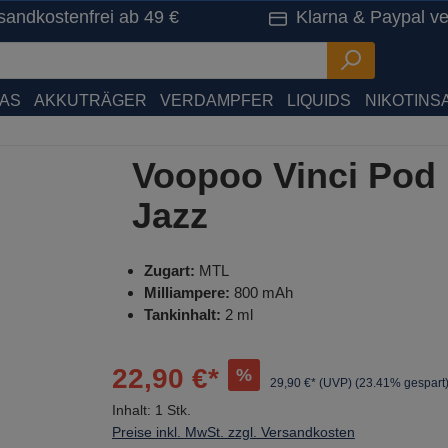
sandkostenfrei ab 49 €
Klarna & Paypal ve
HAS
AKKUTRÄGER
VERDAMPFER
LIQUIDS
NIKOTINSA
Voopoo Vinci Pod 
Jazz
Zugart:
MTL
Milliampere:
800 mAh
Tankinhalt:
2 ml
22,90 €*
%
29,90 €* (UVP)
(23.41% gespart
Inhalt:
1 Stk.
Preise inkl. MwSt. zzgl. Versandkosten