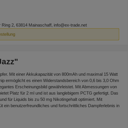
ing 2, 63814 Mainaschaff, info@ex-trade.net
estellung
Jazz"
ampfer. Mit einer Akkukapazität von 800mAh und maximal 15 Watt
hip ermöglicht es einen Widerstandsbereich von 0,6 bis 3,0 Ohm
elegantes Erscheinungsbild gewährleistet. Mit Abmessungen von
etet Platz für 2 ml und ist aus langlebigem PCTG gefertigt. Das
d für Liquids bis zu 50 mg Nikotingehalt optimiert. Mit
t ein benutzerfreundliches und fortschrittliches Dampferlebnis in