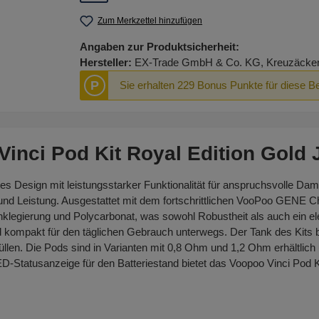
Zum Merkzettel hinzufügen
Angaben zur Produktsicherheit:
Hersteller:
EX-Trade GmbH & Co. KG, Kreuzäcker R
P
Sie erhalten 229 Bonus Punkte für diese B
inci Pod Kit Royal Edition Gold 
tes Design mit leistungsstarker Funktionalität für anspruchsvolle D
und Leistung. Ausgestattet mit dem fortschrittlichen VooPoo GENE C
inklegierung und Polycarbonat, was sowohl Robustheit als auch ein 
 kompakt für den täglichen Gebrauch unterwegs. Der Tank des Kits bi
len. Die Pods sind in Varianten mit 0,8 Ohm und 1,2 Ohm erhältlich un
ED-Statusanzeige für den Batteriestand bietet das Voopoo Vinci Pod Ki