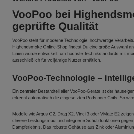
VooPoo bei Highendsmo
geprüfte Qualität
VooPoo steht für moderne Technologie, hochwertige Verarbei
Highendsmoke Online-Shop findest Du eine große Auswahl an 
Linien wurde entwickelt, um höchste Technikstandards mit mo
ausschließlich für volljährige Nutzer erhältlich.
VooPoo-Technologie – intelli
Ein zentraler Bestandteil aller VooPoo-Geräte ist der hauseig
erkennt automatisch die eingesetzten Pods oder Coils. So w
Modelle wie Argus G2, Drag X2, Vinci 3 oder VMate E2 zeigen
clevere Leistungsmodi und integrierte Schutzfunktionen gege
Dampferlebnis. Das robuste Gehäuse aus Zink oder Aluminium 