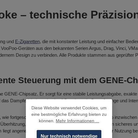
ke – technische Präzisio
tung und
E-Zigaretten
, die mit konstanter Leistung und einfacher Bed
VooPoo-Geräten aus den bekannten Serien Argus, Drag, Vinci, VMat
dernem Design zu verbinden. Alle Produkte stammen aus geprüfter P
gente Steuerung mit dem GENE-Ch
ene GENE-Chipsatz. Er sorgt für eine stabile Leistungsabgabe, exakte
ird das Dampferlebnis optimal auf Geschmack, Dampfmenge und Inten
Diese Website verwendet Cookies, um
eine bestmögliche Erfahrung bieten zu
, wie fortgeschritten die Steuerungssysteme von VooPoo inzwischen
können.
Mehr Informationen ...
n Überhitzung, Kurzschluss und Überladung sorgen für ein sicheres 
liegt angenehm in der Hand und bleibt auch bei häufiger Nutzung be
Nur technisch notwendige