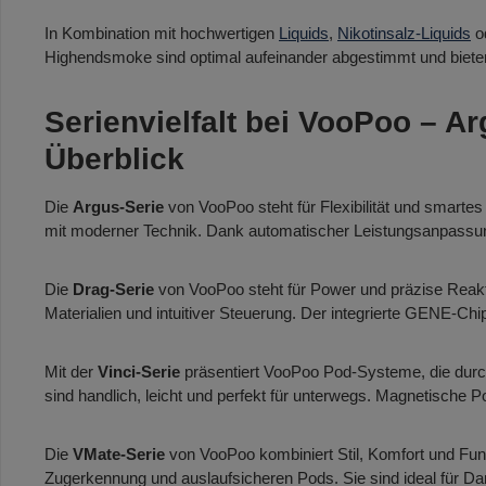
In Kombination mit hochwertigen
Liquids
,
Nikotinsalz-Liquids
o
Highendsmoke sind optimal aufeinander abgestimmt und biete
Serienvielfalt bei VooPoo – Ar
Überblick
Die
Argus-Serie
von VooPoo steht für Flexibilität und smart
mit moderner Technik. Dank automatischer Leistungsanpassung, 
Die
Drag-Serie
von VooPoo steht für Power und präzise Reakt
Materialien und intuitiver Steuerung. Der integrierte GENE-Ch
Mit der
Vinci-Serie
präsentiert VooPoo Pod-Systeme, die durc
sind handlich, leicht und perfekt für unterwegs. Magnetische 
Die
VMate-Serie
von VooPoo kombiniert Stil, Komfort und Fu
Zugerkennung und auslaufsicheren Pods. Sie sind ideal für Da