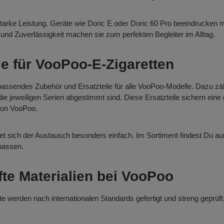
arke Leistung. Geräte wie Doric E oder Doric 60 Pro beeindrucken mit
und Zuverlässigkeit machen sie zum perfekten Begleiter im Alltag.
le für VooPoo-E-Zigaretten
passendes Zubehör und Ersatzteile für alle VooPoo-Modelle. Dazu z
 jeweiligen Serien abgestimmt sind. Diese Ersatzteile sichern eine 
von VooPoo.
ltet sich der Austausch besonders einfach. Im Sortiment findest Du 
passen.
fte Materialien bei VooPoo
te werden nach internationalen Standards gefertigt und streng geprüf