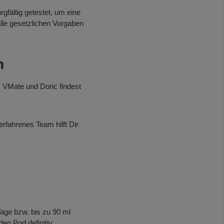
gfältig getestet, um eine
alle gesetzlichen Vorgaben
n
, VMate und Doric findest
rfahrenes Team hilft Dir
age bzw. bis zu 90 ml
en Pod definitiv