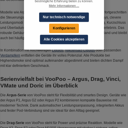
bestmögliche Erfahrung bieten zu können.
Mehr Informationen ...
Modelle wie Argus G2, Drag X2, Vinci 3 oder VMate E2 zeigen, wie fortgeschritten
Nur technisch notwendige
die Steuerungssysteme von VooPoo inzwischen sind. OLED-Displays, clevere
Leistungsmodi und integrierte Schutzfunktionen gegen Überhitzung, Kurzschluss
und Überladung sorgen für ein sicheres und gleichmäßiges Dampferlebnis. Das
Konfigurieren
robuste Gehäuse aus Zink oder Aluminium liegt angenehm in der Hand und bleibt
auch bei häufiger Nutzung beständig.
Alle Cookies akzeptieren
In Kombination mit hochwertigen
Liquids
,
Nikotinsalz-Liquids
oder passenden
Verdampfern
entfalten die Geräte ihr volles Potenzial. Alle Produkte bei
Highendsmoke sind optimal aufeinander abgestimmt und bieten dichten Dampf
mit klar definiertem Geschmack.
Serienvielfalt bei VooPoo – Argus, Drag, Vinci,
VMate und Doric im Überblick
Die
Argus-Serie
von VooPoo steht für Flexibilität und smartes Design. Geräte wie
der Argus P1, Argus G2 oder Argus P2 kombinieren kompakte Bauweise mit
moderner Technik. Dank automatischer Leistungsanpassung, integrierten Akkus
und fester Pod-Verbindung sind sie ideal für den Alltag geeignet.
Die
Drag-Serie
von VooPoo steht für Power und präzise Reaktion. Modelle wie