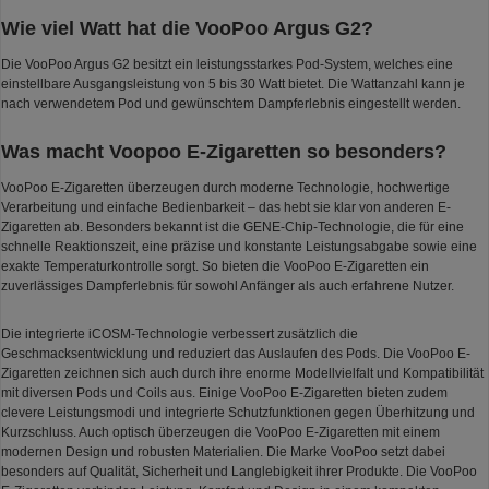
Wie viel Watt hat die VooPoo Argus G2?
Die VooPoo Argus G2 besitzt ein leistungsstarkes Pod-System, welches eine
einstellbare Ausgangsleistung von 5 bis 30 Watt bietet. Die Wattanzahl kann je
nach verwendetem Pod und gewünschtem Dampferlebnis eingestellt werden.
Was macht Voopoo E-Zigaretten so besonders?
VooPoo E-Zigaretten überzeugen durch moderne Technologie, hochwertige
Verarbeitung und einfache Bedienbarkeit – das hebt sie klar von anderen E-
Zigaretten ab. Besonders bekannt ist die GENE-Chip-Technologie, die für eine
schnelle Reaktionszeit, eine präzise und konstante Leistungsabgabe sowie eine
exakte Temperaturkontrolle sorgt. So bieten die VooPoo E-Zigaretten ein
zuverlässiges Dampferlebnis für sowohl Anfänger als auch erfahrene Nutzer.
Die integrierte iCOSM-Technologie verbessert zusätzlich die
Geschmacksentwicklung und reduziert das Auslaufen des Pods. Die VooPoo E-
Zigaretten zeichnen sich auch durch ihre enorme Modellvielfalt und Kompatibilität
mit diversen Pods und Coils aus. Einige VooPoo E-Zigaretten bieten zudem
clevere Leistungsmodi und integrierte Schutzfunktionen gegen Überhitzung und
Kurzschluss. Auch optisch überzeugen die VooPoo E-Zigaretten mit einem
modernen Design und robusten Materialien. Die Marke VooPoo setzt dabei
besonders auf Qualität, Sicherheit und Langlebigkeit ihrer Produkte. Die VooPoo