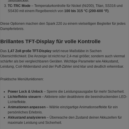
Selbstwickler.
TC-TRC Mode
– Temperaturkontrolle für Nickel (Ni200), Titan, SS316 und
SS430 mit einem Regelbereich von
100 bis 315 °C (200-600 °F)
.
Diese Optionen machen den Spark 220 zu einem vielseitigen Begleiter für jedes
Dampferlebnis.
Brillantes TFT-Display für volle Kontrolle
Das
1,47 Zoll große TFT-Display
setzt neue Maßstäbe in Sachen
Übersichtlichkeit. Die Anzeige ist nicht nur 2,4-mal größer, sondern auch viermal
schärfer als bei vergleichbaren Geräten. Wichtige Parameter wie Akkustand,
Leistung, Coil-Widerstand und der Puff-Zähler sind klar und deutlich erkennbar.
Praktische Menüfunktionen:
Power Lock & Unlock
– Sperre die Leistungsausgabe für mehr Sicherheit.
Lichteffekte steuern
– Aktiviere oder deaktiviere die beeindruckenden LED-
Lichteffekte.
Animationen anpassen
– Wähle einzigartige Animationseffekte für ein
persönliches Erlebnis.
Akkustand analysieren
– Überwache den Zustand deiner Akkuzellen für
maximale Leistung und Sicherheit.