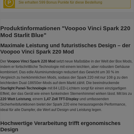
P
Sie erhalten 599 Bonus Punkte für diese Bestellung
Produktinformationen "Voopoo Vinci Spark 220
Mod Starlit Blue"
Maximale Leistung und futuristisches Design – der
Voopoo Vinci Spark 220 Mod
Der
Voopoo Vinci Spark 220 Mod
setzt neue Maßstäbe in der Welt der Box Mods,
indem er fortschrittliche Technologie mit einem leichten, aber robusten Gehäuse
kombiniert. Das edle Aluminiumdesign reduziert das Gewicht um 30 % im
Vergleich zu herkömmlichen Mods, sodass der Spark 220 mit nur 108 g zu den
leichtesten Dual-18650er-Mods auf dem Markt zählt. Die beeindruckende
Starlight Panel-Technologie
mit 84 LED-Lichtern sorgt für einen einzigartigen
Effekt, der das Gerät wie einen funkelnden Sternenhimmel wirken lässt. Mit bis zu
220 Watt Leistung
, einem
1,47 Zoll TFT-Display
und umfassenden
Sicherheitsfunktionen bietet der Spark 220 eine herausragende Performance,
ideal für alle Dampfer, die Wert auf Design und Leistung legen.
Hochwertige Verarbeitung trifft ergonomisches
Design