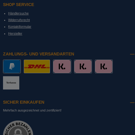
SHOP SERVICE
Händlersuche
Widerrufsrecht
Kontaktformular
Hersteller
ZAHLUNGS- UND VERSANDARTEN
PayPal
DHL mit Altersprüfung
Slice it. (Ratenkauf)
Pay now. (Sofort Überweisung, Lastschrift
Pay later. (Rechnung)
Vorkasse
SICHER EINKAUFEN
Mehrfach ausgezeichnet und zertifiziert!