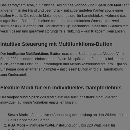
Das aerodynamische, futuristische Design des
Voopoo Vinci Spark 220 Mod
liegt
angenehm in der Hand und beeindruckt mit abgerundeten Kanten sowie einer
glatten Haptik. Die robuste Metalllegierung sorgt für Langlebigkeit, während das
magnetische Batteriefach einen schnellen und einfachen Wechsel der
zwei
18650er Akkus
ermöglicht. Der clevere Clip-Mechanismus hält das Akkufach fest
verschlossen und garantiert störungsfreie Nutzung – kein Klappern, kein Lösen.
Intuitive Steuerung mit Multifunktions-Button
Der
intelligente Multifunktions-Button
macht die Bedienung des Voopoo Vinci
Spark 220 besonders einfach und präzise. Mit spürbarem Feedback bei jedem
Klick kannst du Leistung, Einstellungen und Menüs komfortabel steuern. Egal ob
Einsteiger oder erfahrener Dampfer – mit diesem Button wird die Handhabung
zum Kinderspiel.
Flexible Modi für ein individuelles Dampferlebnis
Der
Voopoo Vinci Spark 220 Mod
bietet drei leistungsstarke Modi, die sich
individuell auf deine Vorlieben einstellen lassen:
Smart Mode
– Automatische Anpassung der Leistung an den Widerstand des
Coils für optimalen Betrieb.
RBA Mode
– Manuelle Watt-Einstellung von 5 bis 220 Watt, ideal für