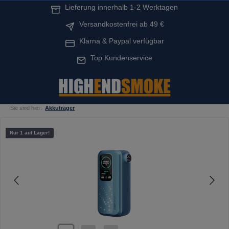
Lieferung innerhalb 1-2 Werktagen
alt springen
Versandkostenfrei ab 49 €
Klarna & Paypal verfügbar
Top Kundenservice
Sie sind hier:
Akkuträger
Bildergalerie überspringen
Nur 1 auf Lager!