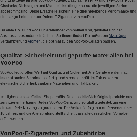
und Ersatzteile für alle VooPoo-Modelle. Dazu zählen PnP- und TPP-Coils, Pods,
Glastanks, Dichtungen und Mundstücke, die genau auf die jeweiligen Serien
abgestimmt sind. Diese Ersatzteile sichern eine gleichbleibende Performance und
eine lange Lebensdauer Deiner E-Zigarette von VooPoo.
Da viele Coils und Pods untereinander kompatibel sind, gestaltet sich der
Austausch besonders einfach. Im Sortiment findest Du außerdem
Akkuträger
,
Verdampfer und
Aromen
, die optimal zu den VooPoo-Geräten passen.
Qualität, Sicherheit und geprüfte Materialien bei
VooPoo
VooPoo legt großen Wert auf Qualität und Sicherheit. Alle Geräte werden nach
internationalen Standards gefertigt und streng geprüft. Im Fokus stehen
elektrische Sicherheit, saubere Materialien und Haltbarkeit.
Im Highendsmoke Online-Shop erhältst Du ausschließlich Originalprodukte aus
zertifizierter Fertigung. Jedes VooPoo-Gerät wird sorgfältig getestet, um eine
einwandfreie Nutzung zu garantieren. Der Verkauf erfolgt nur an Personen über
18 Jahren, und die Altersprüfung stellt sicher, dass alle gesetzlichen Vorgaben
erfüllt werden.
VooPoo-E-Zigaretten und Zubehör bei