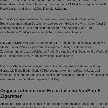
Drag X2, Drag S2 oder Drag M100S überzeugen mit starker Leistung, edlen
Materialien und intuitiver Steuerung. Der integrierte GENE-Chip sorgt für schnelle
Reaktionszeit und gleichmäßige Dampfentwicklung.
Mit der
Vinci-Serie
präsentiert VooPoo Pod-Systeme, die durch einfache
Bedienung und starken Geschmack überzeugen. Geräte wie Vinci 3 oder Vinci Q
sind handlich, leicht und perfekt für unterwegs. Magnetische Pods und
verschiedene Coil-Optionen ermöglichen individuelle Set-ups.
Die
VMate-Serie
von VooPoo kombiniert Stil, Komfort und Funktion. Modelle wie
VMate E oder VMate E2 punkten mit elegantem Design, automatischer
Zugerkennung und auslaufsicheren Pods. Sie sind ideal für Dampfer, die Wert auf
eine unkomplizierte Nutzung und weichen Dampf legen.
Die
Doric-Serie
von VooPoo setzt auf schlichte Eleganz und starke Leistung.
Geräte wie Doric E oder Doric 60 Pro beeindrucken mit kräftiger Akkulaufzeit,
variabler Leistung und robuster Bauweise. Ihre schlanke Form und Zuverlässigkeit
machen sie zum perfekten Begleiter im Alltag.
Originalzubehör und Ersatzteile für VooPoo-E-
Zigaretten
Auf unserer Produktseite findest Du neben den Geräten auch passendes Zubehör