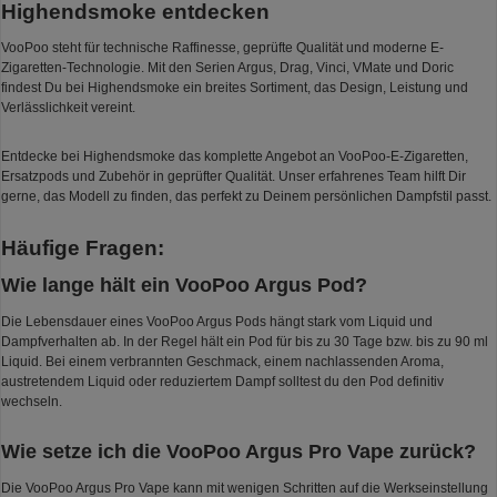
Highendsmoke entdecken
VooPoo steht für technische Raffinesse, geprüfte Qualität und moderne E-
Zigaretten-Technologie. Mit den Serien Argus, Drag, Vinci, VMate und Doric
findest Du bei Highendsmoke ein breites Sortiment, das Design, Leistung und
Verlässlichkeit vereint.
Entdecke bei Highendsmoke das komplette Angebot an VooPoo-E-Zigaretten,
Ersatzpods und Zubehör in geprüfter Qualität. Unser erfahrenes Team hilft Dir
gerne, das Modell zu finden, das perfekt zu Deinem persönlichen Dampfstil passt.
Häufige Fragen:
Wie lange hält ein VooPoo Argus Pod?
Die Lebensdauer eines VooPoo Argus Pods hängt stark vom Liquid und
Dampfverhalten ab. In der Regel hält ein Pod für bis zu 30 Tage bzw. bis zu 90 ml
Liquid. Bei einem verbrannten Geschmack, einem nachlassenden Aroma,
austretendem Liquid oder reduziertem Dampf solltest du den Pod definitiv
wechseln.
Wie setze ich die VooPoo Argus Pro Vape zurück?
Die VooPoo Argus Pro Vape kann mit wenigen Schritten auf die Werkseinstellung