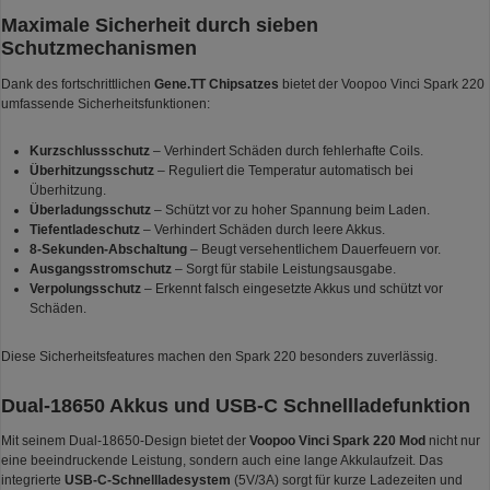
Maximale Sicherheit durch sieben
Schutzmechanismen
Dank des fortschrittlichen
Gene.TT Chipsatzes
bietet der Voopoo Vinci Spark 220
umfassende Sicherheitsfunktionen:
Kurzschlussschutz
– Verhindert Schäden durch fehlerhafte Coils.
Überhitzungsschutz
– Reguliert die Temperatur automatisch bei
Überhitzung.
Überladungsschutz
– Schützt vor zu hoher Spannung beim Laden.
Tiefentladeschutz
– Verhindert Schäden durch leere Akkus.
8-Sekunden-Abschaltung
– Beugt versehentlichem Dauerfeuern vor.
Ausgangsstromschutz
– Sorgt für stabile Leistungsausgabe.
Verpolungsschutz
– Erkennt falsch eingesetzte Akkus und schützt vor
Schäden.
Diese Sicherheitsfeatures machen den Spark 220 besonders zuverlässig.
Dual-18650 Akkus und USB-C Schnellladefunktion
Mit seinem Dual-18650-Design bietet der
Voopoo Vinci Spark 220 Mod
nicht nur
eine beeindruckende Leistung, sondern auch eine lange Akkulaufzeit. Das
integrierte
USB-C-Schnellladesystem
(5V/3A) sorgt für kurze Ladezeiten und