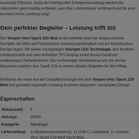
maximale Effizienz. Dank der intelligenten Energieverwaltung werden die
Akkuzellen gleichmäßig entladen, was ihre Lebensdauer verlängert und für eine
konstant hohe Leistung sorgt.
Dein perfekter Begleiter – Leistung trifft Stil
Der
Voopoo Vinci Spark 220 Mod
ist die perfekte Wahl für anspruchsvolle
Dampfer, die Wert auf Performance, Anpassungsfähigkeit und ein futuristisches
Design legen. Mit seiner einzigartigen
Starlight LED-Technologie
, den flexiblen
Leistungsmodi und dem brillanten TFT-Display bietet dieses Gerät ein
erstklassiges Dampferlebnis. Die hochwertige Verarbeitung und die leichte
Bauweise machen den Spark 220 zu einem idealen Begleiter für den Alltag.
Entdecke die neue Ära der Dampftechnologie mit dem
Voopoo Vinci Spark 220
Mod
und genieße maximale Leistung in einem eleganten, kompakten Design.
Eigenschaften
Akkuanzahl:
2
Akkutyp:
18650
Kategorie:
Akkuträger
Lieferumfang:
1x Bedienungsanleitung, 1x USB-C Ladekabel, 1x Voopoo
Vinci Spark 220 Mod Starlit Blue