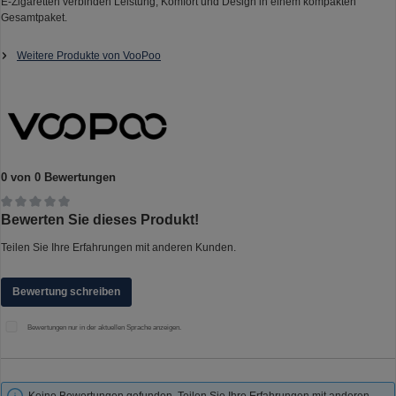
E-Zigaretten verbinden Leistung, Komfort und Design in einem kompakten
Gesamtpaket.
Weitere Produkte von VooPoo
0 von 0 Bewertungen
Durchschnittliche Bewertung von 0 von 5 Sternen
Bewerten Sie dieses Produkt!
Teilen Sie Ihre Erfahrungen mit anderen Kunden.
Bewertung schreiben
Bewertungen nur in der aktuellen Sprache anzeigen.