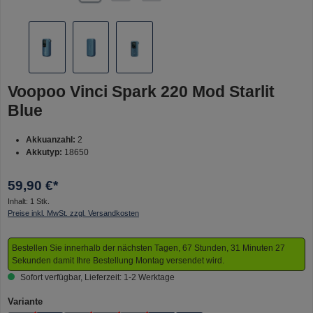
Voopoo Vinci Spark 220 Mod Starlit
Blue
Akkuanzahl:
2
Akkutyp:
18650
59,90 €*
Inhalt:
1 Stk.
Preise inkl. MwSt. zzgl. Versandkosten
Bestellen Sie innerhalb der nächsten Tagen, 67 Stunden, 31 Minuten 27
Sekunden damit Ihre Bestellung Montag versendet wird.
Sofort verfügbar, Lieferzeit: 1-2 Werktage
auswählen
Variante