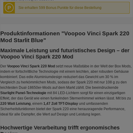
P
Sie erhalten 599 Bonus Punkte für diese Bestellung
Produktinformationen "Voopoo Vinci Spark 220
Mod Starlit Blue"
Maximale Leistung und futuristisches Design – der
Voopoo Vinci Spark 220 Mod
Der
Voopoo Vinci Spark 220 Mod
setzt neue Maßstäbe in der Welt der Box Mods,
indem er fortschrittliche Technologie mit einem leichten, aber robusten Gehäuse
kombiniert. Das edle Aluminiumdesign reduziert das Gewicht um 30 % im
Vergleich zu herkömmlichen Mods, sodass der Spark 220 mit nur 108 g zu den
leichtesten Dual-18650er-Mods auf dem Markt zählt. Die beeindruckende
Starlight Panel-Technologie
mit 84 LED-Lichtern sorgt für einen einzigartigen
Effekt, der das Gerät wie einen funkelnden Sternenhimmel wirken lässt. Mit bis zu
220 Watt Leistung
, einem
1,47 Zoll TFT-Display
und umfassenden
Sicherheitsfunktionen bietet der Spark 220 eine herausragende Performance,
ideal für alle Dampfer, die Wert auf Design und Leistung legen.
Hochwertige Verarbeitung trifft ergonomisches