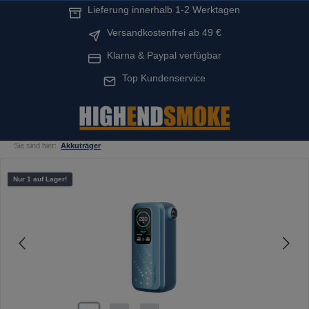
Lieferung innerhalb 1-2 Werktagen
alt springen
Versandkostenfrei ab 49 €
Klarna & Paypal verfügbar
Top Kundenservice
Sie sind hier:
Akkuträger
Bildergalerie überspringen
Nur 1 auf Lager!