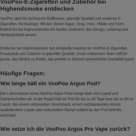
VooPoo-E-Zigaretten und Zubehör bei
Highendsmoke entdecken
VooPoo steht für technische Raffinesse, geprüfte Qualität und moderne E-
Zigaretten-Technologie. Mit den Serien Argus, Drag, Vinci, VMate und Doric
findest Du bei Highendsmoke ein breites Sortiment, das Design, Leistung und
Verlässlichkeit vereint.
Entdecke bei Highendsmoke das komplette Angebot an VooPoo-E-Zigaretten,
Ersatzpods und Zubehör in geprüfter Qualität. Unser erfahrenes Team hilft Dir
gerne, das Modell zu finden, das perfekt zu Deinem persönlichen Dampfstil passt.
Häufige Fragen:
Wie lange hält ein VooPoo Argus Pod?
Die Lebensdauer eines VooPoo Argus Pods hängt stark vom Liquid und
Dampfverhalten ab. In der Regel hält ein Pod für bis zu 30 Tage bzw. bis zu 90 ml
Liquid. Bei einem verbrannten Geschmack, einem nachlassenden Aroma,
austretendem Liquid oder reduziertem Dampf solltest du den Pod definitiv
wechseln.
Wie setze ich die VooPoo Argus Pro Vape zurück?