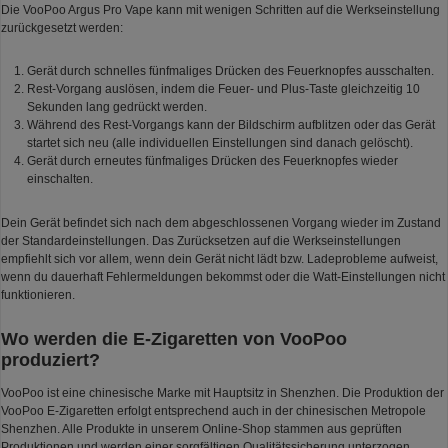
Die VooPoo Argus Pro Vape kann mit wenigen Schritten auf die Werkseinstellung
zurückgesetzt werden:
Gerät durch schnelles fünfmaliges Drücken des Feuerknopfes ausschalten.
Rest-Vorgang auslösen, indem die Feuer- und Plus-Taste gleichzeitig 10
Sekunden lang gedrückt werden.
Während des Rest-Vorgangs kann der Bildschirm aufblitzen oder das Gerät
startet sich neu (alle individuellen Einstellungen sind danach gelöscht).
Gerät durch erneutes fünfmaliges Drücken des Feuerknopfes wieder
einschalten.
Dein Gerät befindet sich nach dem abgeschlossenen Vorgang wieder im Zustand
der Standardeinstellungen. Das Zurücksetzen auf die Werkseinstellungen
empfiehlt sich vor allem, wenn dein Gerät nicht lädt bzw. Ladeprobleme aufweist,
wenn du dauerhaft Fehlermeldungen bekommst oder die Watt-Einstellungen nicht
funktionieren.
Wo werden die E-Zigaretten von VooPoo
produziert?
VooPoo ist eine chinesische Marke mit Hauptsitz in Shenzhen. Die Produktion der
VooPoo E-Zigaretten erfolgt entsprechend auch in der chinesischen Metropole
Shenzhen. Alle Produkte in unserem Online-Shop stammen aus geprüften
Produktionen und werden einer sorgfältigen Qualitätssicherung unterzogen.