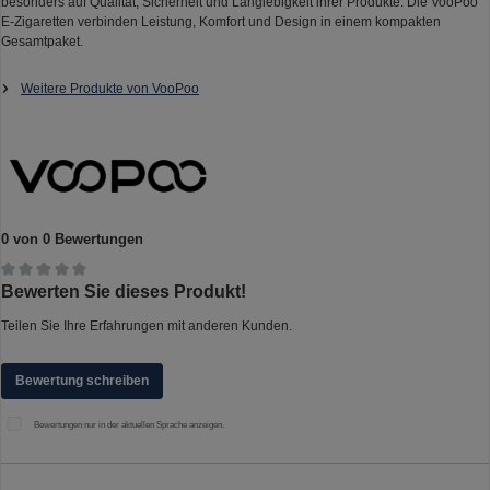
besonders auf Qualität, Sicherheit und Langlebigkeit ihrer Produkte. Die VooPoo
E-Zigaretten verbinden Leistung, Komfort und Design in einem kompakten
Gesamtpaket.
Weitere Produkte von VooPoo
0 von 0 Bewertungen
Durchschnittliche Bewertung von 0 von 5 Sternen
Bewerten Sie dieses Produkt!
Teilen Sie Ihre Erfahrungen mit anderen Kunden.
Bewertung schreiben
Bewertungen nur in der aktuellen Sprache anzeigen.