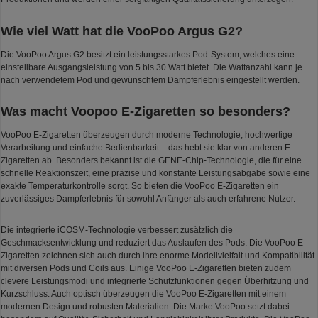
Wie viel Watt hat die VooPoo Argus G2?
Die VooPoo Argus G2 besitzt ein leistungsstarkes Pod-System, welches eine
einstellbare Ausgangsleistung von 5 bis 30 Watt bietet. Die Wattanzahl kann je
nach verwendetem Pod und gewünschtem Dampferlebnis eingestellt werden.
Was macht Voopoo E-Zigaretten so besonders?
VooPoo E-Zigaretten überzeugen durch moderne Technologie, hochwertige
Verarbeitung und einfache Bedienbarkeit – das hebt sie klar von anderen E-
Zigaretten ab. Besonders bekannt ist die GENE-Chip-Technologie, die für eine
schnelle Reaktionszeit, eine präzise und konstante Leistungsabgabe sowie eine
exakte Temperaturkontrolle sorgt. So bieten die VooPoo E-Zigaretten ein
zuverlässiges Dampferlebnis für sowohl Anfänger als auch erfahrene Nutzer.
Die integrierte iCOSM-Technologie verbessert zusätzlich die
Geschmacksentwicklung und reduziert das Auslaufen des Pods. Die VooPoo E-
Zigaretten zeichnen sich auch durch ihre enorme Modellvielfalt und Kompatibilität
mit diversen Pods und Coils aus. Einige VooPoo E-Zigaretten bieten zudem
clevere Leistungsmodi und integrierte Schutzfunktionen gegen Überhitzung und
Kurzschluss. Auch optisch überzeugen die VooPoo E-Zigaretten mit einem
modernen Design und robusten Materialien. Die Marke VooPoo setzt dabei