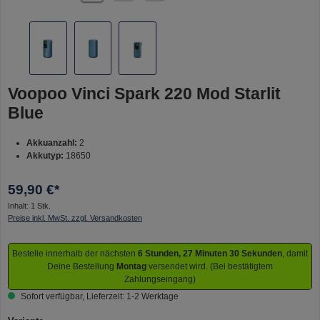
Voopoo Vinci Spark 220 Mod Starlit
Blue
Akkuanzahl:
2
Akkutyp:
18650
59,90 €*
Inhalt:
1 Stk.
Preise inkl. MwSt. zzgl. Versandkosten
Bestelle innerhalb der nächsten
6 Stunden, 27 Minuten 30 Sekunden
, damit
Deine Bestellung
Montag
versendet wird. (Bei bestätigtem
Zahlungseingang)
Sofort verfügbar, Lieferzeit: 1-2 Werktage