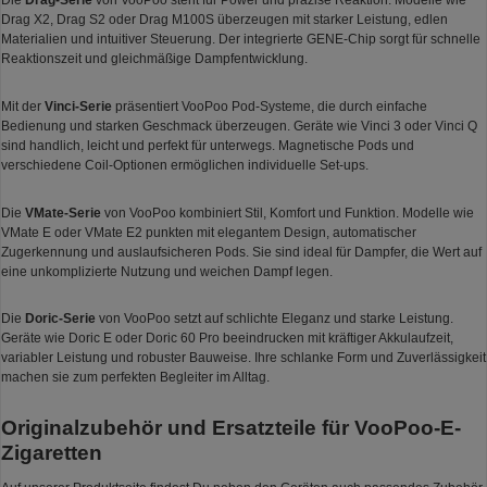
Die
Drag-Serie
von VooPoo steht für Power und präzise Reaktion. Modelle wie
Drag X2, Drag S2 oder Drag M100S überzeugen mit starker Leistung, edlen
Materialien und intuitiver Steuerung. Der integrierte GENE-Chip sorgt für schnelle
Reaktionszeit und gleichmäßige Dampfentwicklung.
Mit der
Vinci-Serie
präsentiert VooPoo Pod-Systeme, die durch einfache
Bedienung und starken Geschmack überzeugen. Geräte wie Vinci 3 oder Vinci Q
sind handlich, leicht und perfekt für unterwegs. Magnetische Pods und
verschiedene Coil-Optionen ermöglichen individuelle Set-ups.
Die
VMate-Serie
von VooPoo kombiniert Stil, Komfort und Funktion. Modelle wie
VMate E oder VMate E2 punkten mit elegantem Design, automatischer
Zugerkennung und auslaufsicheren Pods. Sie sind ideal für Dampfer, die Wert auf
eine unkomplizierte Nutzung und weichen Dampf legen.
Die
Doric-Serie
von VooPoo setzt auf schlichte Eleganz und starke Leistung.
Geräte wie Doric E oder Doric 60 Pro beeindrucken mit kräftiger Akkulaufzeit,
variabler Leistung und robuster Bauweise. Ihre schlanke Form und Zuverlässigkeit
machen sie zum perfekten Begleiter im Alltag.
Originalzubehör und Ersatzteile für VooPoo-E-
Zigaretten