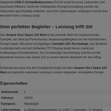
integrierte
USB-C-Schnellladesystem
(5V/3A) sorgt für kurze Ladezeiten und
maximale Effizienz. Dank der intelligenten Energieverwaltung werden die
Akkuzellen gleichmäßig entladen, was ihre Lebensdauer verlängert und für eine
konstant hohe Leistung sorgt.
Dein perfekter Begleiter – Leistung trifft Stil
Der
Voopoo Vinci Spark 220 Mod
ist die perfekte Wahl für anspruchsvolle
Dampfer, die Wert auf Performance, Anpassungsfähigkeit und ein futuristisches
Design legen. Mit seiner einzigartigen
Starlight LED-Technologie
, den flexiblen
Leistungsmodi und dem brillanten TFT-Display bietet dieses Gerät ein
erstklassiges Dampferlebnis. Die hochwertige Verarbeitung und die leichte
Bauweise machen den Spark 220 zu einem idealen Begleiter für den Alltag.
Entdecke die neue Ära der Dampftechnologie mit dem
Voopoo Vinci Spark 220
Mod
und genieße maximale Leistung in einem eleganten, kompakten Design.
Eigenschaften
Akkuanzahl:
2
Akkutyp:
18650
Kategorie:
Akkuträger
Lieferumfang:
1x Bedienungsanleitung, 1x USB-C Ladekabel, 1x Voopoo