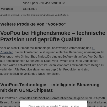
Vinci Spark 220 Mod Starlit Blue
Variante:
Starlit Blue
Angaben gemäß Hersteller. Irrtum und Änderung vorbehalten.
Weitere Produkte von "VooPoo"
VooPoo bei Highendsmoke – technische
Präzision und geprüfte Qualität
VooPoo steht für moderne Technologie, hochwertige Verarbeitung und
E-
Zigaretten
, die mit konstanter Leistung und einfacher Bedienung überzeugen. Im
Highendsmoke Online-Shop findest Du eine große Auswahl an VooPoo-Geräten
aus den bekannten Serien Argus, Drag, Vinci, VMate und Doric. Jede dieser
Linien wurde entwickelt, um höchste Technikstandards mit modernem Design zu
verbinden. Alle Produkte stammen aus geprüfter Produktion und sind
ausschließlich für volljährige Nutzer erhältlich.
VooPoo-Technologie – intelligente Steuerung
mit dem GENE-Chipsatz
Ein zentraler Bestandteil aller VooPoo-Geräte ist der hauseigene GENE-Chipsatz.
Er sorgt für eine stabile Leistungsabgabe, exakte Temperaturkontrolle und erkennt
Diese Website verwendet Cookies, um eine
automatisch die eingesetzten Pods oder Coils. So wird das Dampferlebnis optimal