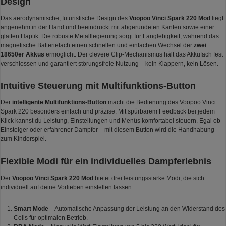
Design
Das aerodynamische, futuristische Design des
Voopoo Vinci Spark 220 Mod
liegt
angenehm in der Hand und beeindruckt mit abgerundeten Kanten sowie einer
glatten Haptik. Die robuste Metalllegierung sorgt für Langlebigkeit, während das
magnetische Batteriefach einen schnellen und einfachen Wechsel der
zwei
18650er Akkus
ermöglicht. Der clevere Clip-Mechanismus hält das Akkufach fest
verschlossen und garantiert störungsfreie Nutzung – kein Klappern, kein Lösen.
Intuitive Steuerung mit Multifunktions-Button
Der
intelligente Multifunktions-Button
macht die Bedienung des Voopoo Vinci
Spark 220 besonders einfach und präzise. Mit spürbarem Feedback bei jedem
Klick kannst du Leistung, Einstellungen und Menüs komfortabel steuern. Egal ob
Einsteiger oder erfahrener Dampfer – mit diesem Button wird die Handhabung
zum Kinderspiel.
Flexible Modi für ein individuelles Dampferlebnis
Der
Voopoo Vinci Spark 220 Mod
bietet drei leistungsstarke Modi, die sich
individuell auf deine Vorlieben einstellen lassen:
Smart Mode
– Automatische Anpassung der Leistung an den Widerstand des
Coils für optimalen Betrieb.