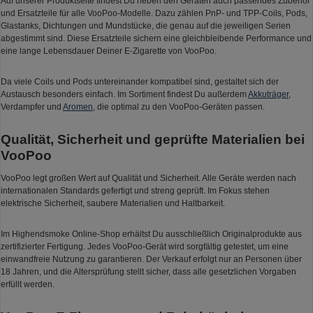
Auf unserer Produktseite findest Du neben den Geräten auch passendes Zubehör
und Ersatzteile für alle VooPoo-Modelle. Dazu zählen PnP- und TPP-Coils, Pods,
Glastanks, Dichtungen und Mundstücke, die genau auf die jeweiligen Serien
abgestimmt sind. Diese Ersatzteile sichern eine gleichbleibende Performance und
eine lange Lebensdauer Deiner E-Zigarette von VooPoo.
Da viele Coils und Pods untereinander kompatibel sind, gestaltet sich der
Austausch besonders einfach. Im Sortiment findest Du außerdem
Akkuträger
,
Verdampfer und
Aromen
, die optimal zu den VooPoo-Geräten passen.
Qualität, Sicherheit und geprüfte Materialien bei
VooPoo
VooPoo legt großen Wert auf Qualität und Sicherheit. Alle Geräte werden nach
internationalen Standards gefertigt und streng geprüft. Im Fokus stehen
elektrische Sicherheit, saubere Materialien und Haltbarkeit.
Im Highendsmoke Online-Shop erhältst Du ausschließlich Originalprodukte aus
zertifizierter Fertigung. Jedes VooPoo-Gerät wird sorgfältig getestet, um eine
einwandfreie Nutzung zu garantieren. Der Verkauf erfolgt nur an Personen über
18 Jahren, und die Altersprüfung stellt sicher, dass alle gesetzlichen Vorgaben
erfüllt werden.