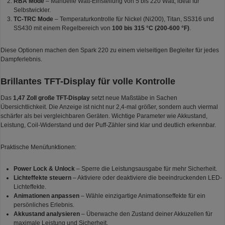
RBA Mode
– Manuelle Watt-Einstellung von 5 bis 220 Watt, ideal für
Selbstwickler.
TC-TRC Mode
– Temperaturkontrolle für Nickel (Ni200), Titan, SS316 und
SS430 mit einem Regelbereich von
100 bis 315 °C (200-600 °F)
.
Diese Optionen machen den Spark 220 zu einem vielseitigen Begleiter für jedes
Dampferlebnis.
Brillantes TFT-Display für volle Kontrolle
Das
1,47 Zoll große TFT-Display
setzt neue Maßstäbe in Sachen
Übersichtlichkeit. Die Anzeige ist nicht nur 2,4-mal größer, sondern auch viermal
schärfer als bei vergleichbaren Geräten. Wichtige Parameter wie Akkustand,
Leistung, Coil-Widerstand und der Puff-Zähler sind klar und deutlich erkennbar.
Praktische Menüfunktionen:
Power Lock & Unlock
– Sperre die Leistungsausgabe für mehr Sicherheit.
Lichteffekte steuern
– Aktiviere oder deaktiviere die beeindruckenden LED-
Lichteffekte.
Animationen anpassen
– Wähle einzigartige Animationseffekte für ein
persönliches Erlebnis.
Akkustand analysieren
– Überwache den Zustand deiner Akkuzellen für
maximale Leistung und Sicherheit.