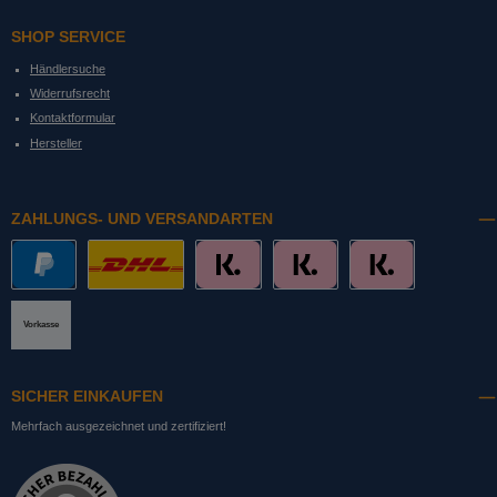
SHOP SERVICE
Händlersuche
Widerrufsrecht
Kontaktformular
Hersteller
ZAHLUNGS- UND VERSANDARTEN
PayPal
DHL mit Altersprüfung
Slice it. (Ratenkauf)
Pay now. (Sofort Überweisung, Lastschrift
Pay later. (Rechnung)
Vorkasse
SICHER EINKAUFEN
Mehrfach ausgezeichnet und zertifiziert!