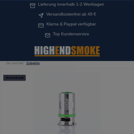
Lieferung innerhalb 1-2 Werktagen
alt springen
Versandkostenfrei ab 49 €
Klarna & Paypal verfügbar
Top Kundenservice
Sie sind hier:
Zubehör
Bildergalerie überspringen
Ausverkauft