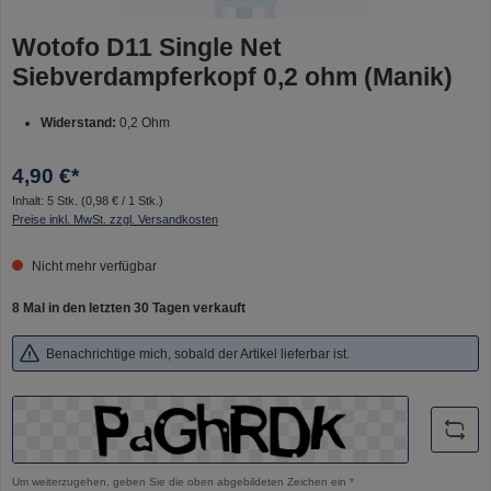
Wotofo D11 Single Net
Siebverdampferkopf 0,2 ohm (Manik)
Widerstand:
0,2 Ohm
4,90 €*
Inhalt:
5 Stk.
(0,98 € / 1 Stk.)
Preise inkl. MwSt. zzgl. Versandkosten
Nicht mehr verfügbar
8 Mal in den letzten 30 Tagen verkauft
Benachrichtige mich, sobald der Artikel lieferbar ist.
Um weiterzugehen, geben Sie die oben abgebildeten Zeichen ein
*