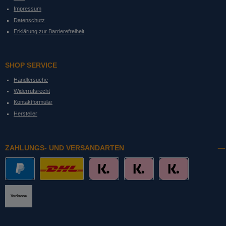
Impressum
Datenschutz
Erklärung zur Barrierefreiheit
SHOP SERVICE
Händlersuche
Widerrufsrecht
Kontaktformular
Hersteller
ZAHLUNGS- UND VERSANDARTEN
PayPal
DHL mit Altersprüfung
Slice it. (Ratenkauf)
Pay now. (Sofort Überweisung, Lastschrift
Pay later. (Rechnung)
Vorkasse