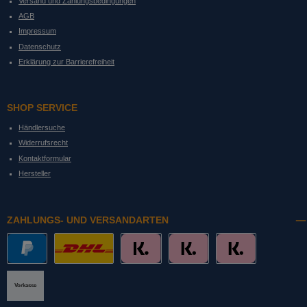
Versand und Zahlungsbedingungen
AGB
Impressum
Datenschutz
Erklärung zur Barrierefreiheit
SHOP SERVICE
Händlersuche
Widerrufsrecht
Kontaktformular
Hersteller
ZAHLUNGS- UND VERSANDARTEN
PayPal
DHL mit Altersprüfung
Slice it. (Ratenkauf)
Pay now. (Sofort Überweisung, Lastschrift
Pay later. (Rechnung)
Vorkasse