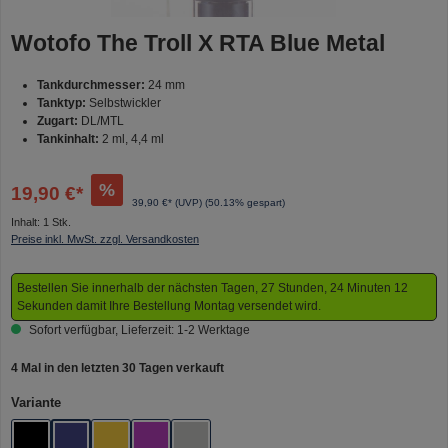
Wotofo The Troll X RTA Blue Metal
Tankdurchmesser:
24 mm
Tanktyp:
Selbstwickler
Zugart:
DL/MTL
Tankinhalt:
2 ml, 4,4 ml
%
19,90 €*
39,90 €* (UVP)
(50.13% gespart)
Inhalt:
1 Stk.
Preise inkl. MwSt. zzgl. Versandkosten
Bestellen Sie innerhalb der nächsten Tagen, 27 Stunden, 24 Minuten 12
Sekunden damit Ihre Bestellung Montag versendet wird.
Sofort verfügbar, Lieferzeit: 1-2 Werktage
4 Mal in den letzten 30 Tagen verkauft
auswählen
Variante
Black
Blue Metal
Gold
Rainbow
Silver