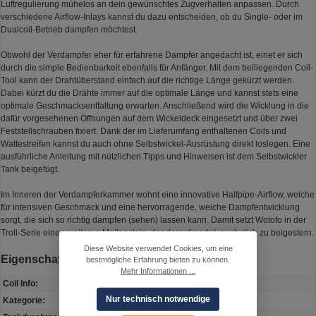
Luftregulierung mühelos an dein gewünschtes Zugverhalten anpassen. Durch
verschiedene Airflow-Inlays kannst du dazu entscheiden, ob du Single- oder im
Dualcoil-Betrieb dampfen möchtest.
Obwohl der Verdampfer eher für erfahrene Dampfer angedacht ist, einet er sich
durch die simple Bedienbarkeit ebenfalls für Anfänger. Mit dem beiliegenden Coil-
Tool kann der Drahtüberstand einfach auf die richtige Länge gekürzt werden.
Dabei kürzt du die Drähte immer auf die optimale Länge und kannst stets eine
optimale Geschmacksentfaltung erwarten. Anschließend wird die Wicklung in die
dafür vorgesehenen Öffnungen auf dem Wickeldeck eingesetzt und über zwei
Feststellschrauben fixiert. Dank der im Lieferumfang enthaltenen Coils und
Wattestreifen kannst du auch ohne Selbstwickel-Ausrüstung direkt loslegen. Eine
ausführliche Anleitung mit nützlichen Tipps und Hinweisen ist dem Selbstwickler
Tank beigefügt.
Im Inneren der Verdampferkammer wohnt eine innovative Halfpipe-Airflow, welche
für intensiven Geschmack und eine hervorragende, weiche Dampfentwicklung
sorgt, die sich so richtig dampfen (sehen) lassen kann. Damit setzt Wotofo in der
Troll-Serie einen weiteren Meilenstein, der darauf wartet, auch dich zu beigestern.
Diese Website verwendet Cookies, um eine
Eigenschaften
bestmögliche Erfahrung bieten zu können.
Mehr Informationen ...
Coil Info:
0,33 Ohm
Nur technisch notwendige
Kategorie:
Verdampfer