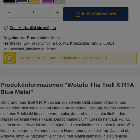
Produkt Anzahl: Gib den gewünschten Wert ein oder benutze die Schaltflächen um die Anzahl 
In den Warenkorb
Zum Merkzettel hinzufügen
Angaben zur Produktsicherheit:
Hersteller:
EX-Trade GmbH & Co. KG, Kreuzäcker Ring 2, 63814
Mainaschaff, info@ex-trade.net
P
Sie erhalten 199 Bonus Punkte für diese Bestellung
Produktinformationen "Wotofo The Troll X RTA
Blue Metal"
Der brandneue
Troll X RTA
bewahrt die stilvolle Optik seiner Vorläufer und
konzentriert sich vor allem auf eine herausragende Leistung. Wotofo verwendet
rostfreien Edelstahl für seine Verdampfer, der problemlos unter fließendem
Wasser gereinigt werden kann. Das schlanke 3,0 ml Glas besteht aus PCTG,
einem besonders widerstandsfähigen und chemikalienresistenten Kunststoff mit
klarer Transparenz. Für eine bessere Handhabung sind die Top-Cap und der
Airflow-Control-Ring zudem leicht texturiert. Damit kannst du die stufenlose