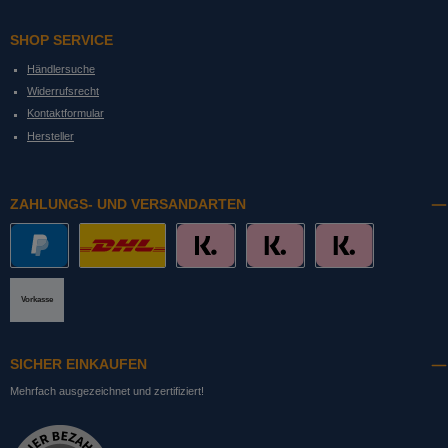
SHOP SERVICE
Händlersuche
Widerrufsrecht
Kontaktformular
Hersteller
ZAHLUNGS- UND VERSANDARTEN
PayPal
DHL mit Altersprüfung
Slice it. (Ratenkauf)
Pay now. (Sofort Überweisung, Lastschrift
Pay later. (Rechnung)
Vorkasse
SICHER EINKAUFEN
Mehrfach ausgezeichnet und zertifiziert!