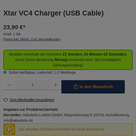
Xtar VC4 Charger (USB Cable)
23,90 €*
Inhalt:
1 Stk.
Preise inkl. MwSt. zzgl. Versandkosten
Bestelle innerhalb der nächsten
21 Stunden, 54 Minuten 52 Sekunden
,
damit Deine Bestellung
Montag
versendet wird. (Bei bestätigtem
Zahlungseingang)
Sofort verfügbar, Lieferzeit: 1-2 Werktage
Produkt Anzahl: Gib den gewünschten Wert ein oder benutze die Schaltflächen um die Anzahl 
In den Warenkorb
Zum Merkzettel hinzufügen
Angaben zur Produktsicherheit:
Hersteller:
Akkuteile Luxtrim GmbH, Magnolienweg 8, 63741 Aschaffenburg,
info@akkuteile.de
P
Sie erhalten 239 Bonus Punkte für diese Bestellung