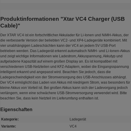
Produktinformationen "Xtar VC4 Charger (USB
Cable)"
Der XTAR VC4 ist ein fortschrittlicher Akkulader für Li-Ionen und NiMH-Akkus, der
die verbesserte Version der beliebten VC2- und XP4-Ladegeräte kombiniert. Mit
vier unabhängigen Ladeschächten kann der VC4 an jedem 5V USB-Port
betrieben werden. Das Ladegerät erkennt automatisch NiMH- und Li-Ionen-Akkus
und zeigt wichtige Informationen wie Ladestrom, Akkuspannung, Akkutyp und
aufgeladene Kapazität auf einem großen Display an. Es ist kompatibel mit
verschiedenen USB-Netzteilen und KFZ-Adaptern, wobei die Eingangsspannung
intelligent erkannt und angepasst wird. Beachten Sie jedoch, dass die
Ladegeschwindigkeit von der Stromversorgung des USB-Anschlusses abhängt.
Der VC4 ermöglicht das Laden von Akkus mit niedrigem Strom, was besonders für
kleine Akkus von Vorteil ist. Bei großen Akkus kann sich der Ladevorgang jedoch
verlängern, wenn eine schwächere USB-Stromversorgung verwendet wird. Bitte
beachten Sie, dass kein Netzteil im Lieferumfang enthalten ist.
Eigenschaften
Kategorie:
Ladegerät
Variante:
VC4