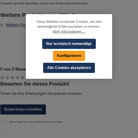
Angaben gemäß Hersteller. Irrtum und Änderung vorbehalten.
Weitere Produkte von "Xtar"
Diese Website verwendet Cookies, um eine
Weitere Produkte von Xtar
bestmögliche Erfahrung bieten zu können.
Mehr Informationen ...
Nur technisch notwendige
Konfigurieren
Alle Cookies akzeptieren
0 von 0 Bewertungen
Durchschnittliche Bewertung von 0 von 5 Sternen
Bewerten Sie dieses Produkt!
Teilen Sie Ihre Erfahrungen mit anderen Kunden.
Bewertung schreiben
Bewertungen nur in der aktuellen Sprache anzeigen.